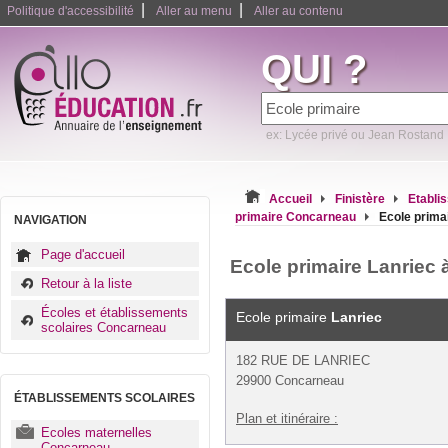
|
|
Politique d'accessibilité
Aller au menu
Aller au contenu
QUI ?
ex: Lycée privé ou Jean Rostand
Accueil
Finistère
Etabli
primaire Concarneau
Ecole prima
NAVIGATION
Page d'accueil
Ecole primaire Lanriec
Retour à la liste
Écoles et établissements
Ecole primaire
Lanriec
scolaires Concarneau
182 RUE DE LANRIEC
29900 Concarneau
ÉTABLISSEMENTS SCOLAIRES
Plan et itinéraire :
Ecoles maternelles
Concarneau