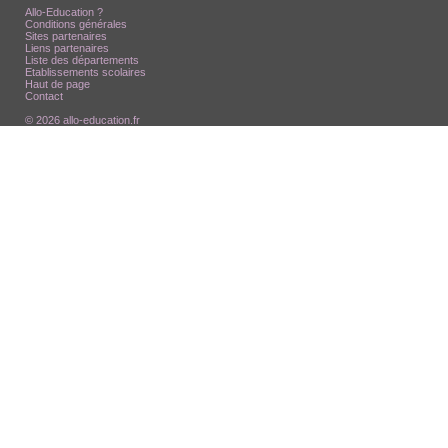
Allo-Education ?
Conditions générales
Sites partenaires
Liens partenaires
Liste des départements
Etablissements scolaires
Haut de page
Contact
© 2026 allo-education.fr