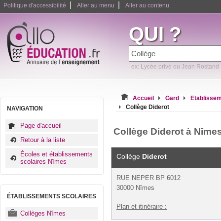
|
|
Politique d'accessibilité
Aller au menu
Aller au contenu
QUI ?
ex: Lycée privé ou Jean Rostand
Accueil
Gard
Etablissem
Collège Diderot
NAVIGATION
Page d'accueil
Collège Diderot à Nîme
Retour à la liste
Écoles et établissements
Collège
Diderot
scolaires Nîmes
RUE NEPER BP 6012
30000 Nîmes
ÉTABLISSEMENTS SCOLAIRES
Plan et itinéraire :
Collèges Nîmes