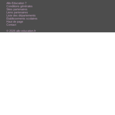
Allo-Education ?
Conditions générales
Sites partenaires
Liens partenaires
Liste des départements
Etablissements scolaires
Haut de page
Contact
© 2026 allo-education.fr