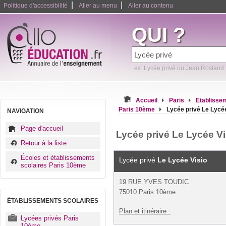
|
|
Politique d'accessibilité
Aller au menu
Aller au contenu
QUI ?
ex: Lycée privé ou Jean Rostand
Accueil
Paris
Etablisse
Paris 10ème
Lycée privé Le Lycée
NAVIGATION
Page d'accueil
Lycée privé Le Lycée Vi
Retour à la liste
Écoles et établissements
Lycée privé
Le Lycée Visio
scolaires Paris 10ème
19 RUE YVES TOUDIC
75010 Paris 10ème
ÉTABLISSEMENTS SCOLAIRES
Plan et itinéraire :
Lycées privés Paris
10ème