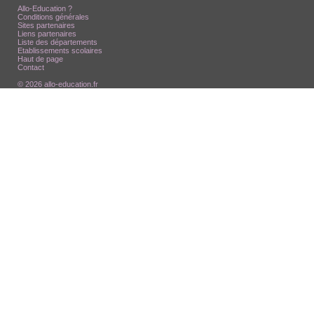
Allo-Education ?
Conditions générales
Sites partenaires
Liens partenaires
Liste des départements
Etablissements scolaires
Haut de page
Contact
© 2026 allo-education.fr