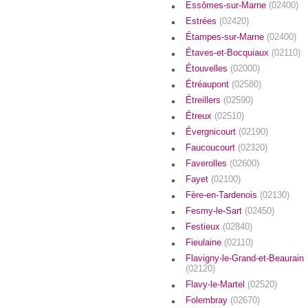
Essômes-sur-Marne
(02400)
Estrées
(02420)
Étampes-sur-Marne
(02400)
Étaves-et-Bocquiaux
(02110)
Étouvelles
(02000)
Étréaupont
(02580)
Étreillers
(02590)
Étreux
(02510)
Évergnicourt
(02190)
Faucoucourt
(02320)
Faverolles
(02600)
Fayet
(02100)
Fère-en-Tardenois
(02130)
Fesmy-le-Sart
(02450)
Festieux
(02840)
Fieulaine
(02110)
Flavigny-le-Grand-et-Beaurain
(02120)
Flavy-le-Martel
(02520)
Folembray
(02670)