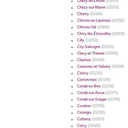
Chézy-en-Orxois
(02810)
Chézy-sur-Marne
(02570)
Chierry
(02400)
Chivres-en-Laonnois
(02350)
Chivres-Val
(02880)
Chivy-lès-Étouvelles
(02000)
Cilly
(02250)
Ciry-Salsogne
(02220)
Clacy-et-Thierret
(02000)
Clastres
(02440)
Coeuvres-et-Valsery
(02600)
Coincy
(02210)
Concevreux
(02160)
Condé-en-Brie
(02330)
Condé-sur-Aisne
(02370)
Condé-sur-Suippe
(02190)
Condren
(02700)
Connigis
(02330)
Corbeny
(02820)
Corcy
(02600)