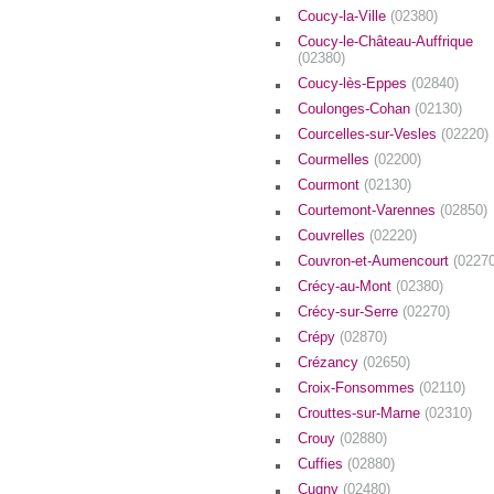
Coucy-la-Ville
(02380)
Coucy-le-Château-Auffrique
(02380)
Coucy-lès-Eppes
(02840)
Coulonges-Cohan
(02130)
Courcelles-sur-Vesles
(02220)
Courmelles
(02200)
Courmont
(02130)
Courtemont-Varennes
(02850)
Couvrelles
(02220)
Couvron-et-Aumencourt
(02270
Crécy-au-Mont
(02380)
Crécy-sur-Serre
(02270)
Crépy
(02870)
Crézancy
(02650)
Croix-Fonsommes
(02110)
Crouttes-sur-Marne
(02310)
Crouy
(02880)
Cuffies
(02880)
Cugny
(02480)