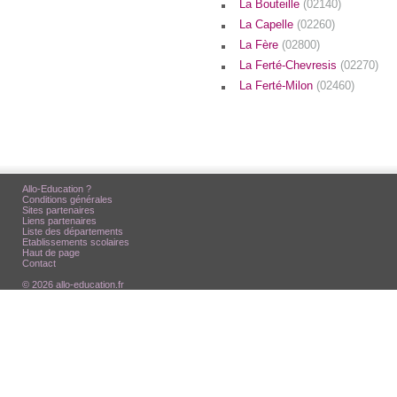
La Bouteille
(02140)
La Capelle
(02260)
La Fère
(02800)
La Ferté-Chevresis
(02270)
La Ferté-Milon
(02460)
Allo-Education ?
Conditions générales
Sites partenaires
Liens partenaires
Liste des départements
Etablissements scolaires
Haut de page
Contact
© 2026 allo-education.fr