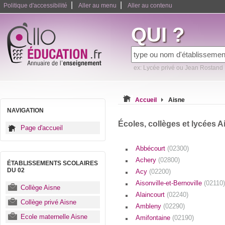
|
|
Politique d'accessibilité
Aller au menu
Aller au contenu
QUI ?
ex: Lycée privé ou Jean Rostand
Accueil
Aisne
NAVIGATION
Écoles, collèges et lycées A
Page d'accueil
Abbécourt
(02300)
Achery
(02800)
ÉTABLISSEMENTS SCOLAIRES
DU 02
Acy
(02200)
Aisonville-et-Bernoville
(02110)
Collège Aisne
Alaincourt
(02240)
Collège privé Aisne
Ambleny
(02290)
Ecole maternelle Aisne
Amifontaine
(02190)