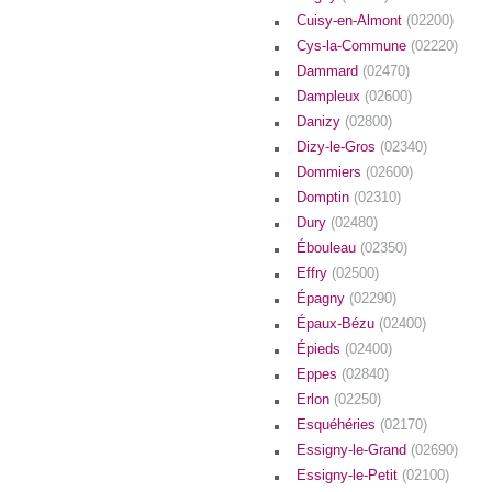
Cuisy-en-Almont
(02200)
Cys-la-Commune
(02220)
Dammard
(02470)
Dampleux
(02600)
Danizy
(02800)
Dizy-le-Gros
(02340)
Dommiers
(02600)
Domptin
(02310)
Dury
(02480)
Ébouleau
(02350)
Effry
(02500)
Épagny
(02290)
Épaux-Bézu
(02400)
Épieds
(02400)
Eppes
(02840)
Erlon
(02250)
Esquéhéries
(02170)
Essigny-le-Grand
(02690)
Essigny-le-Petit
(02100)