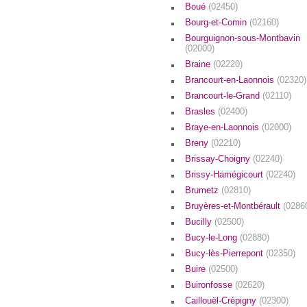
Boué
(02450)
Bourg-et-Comin
(02160)
Bourguignon-sous-Montbavin
(02000)
Braine
(02220)
Brancourt-en-Laonnois
(02320)
Brancourt-le-Grand
(02110)
Brasles
(02400)
Braye-en-Laonnois
(02000)
Breny
(02210)
Brissay-Choigny
(02240)
Brissy-Hamégicourt
(02240)
Brumetz
(02810)
Bruyères-et-Montbérault
(0286
Bucilly
(02500)
Bucy-le-Long
(02880)
Bucy-lès-Pierrepont
(02350)
Buire
(02500)
Buironfosse
(02620)
Caillouël-Crépigny
(02300)