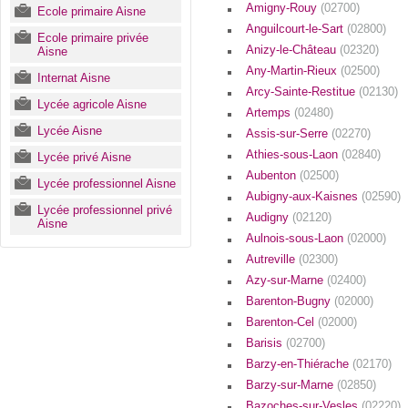
Amigny-Rouy
(02700)
Ecole primaire Aisne
Anguilcourt-le-Sart
(02800)
Ecole primaire privée
Anizy-le-Château
(02320)
Aisne
Any-Martin-Rieux
(02500)
Internat Aisne
Arcy-Sainte-Restitue
(02130)
Lycée agricole Aisne
Artemps
(02480)
Lycée Aisne
Assis-sur-Serre
(02270)
Athies-sous-Laon
(02840)
Lycée privé Aisne
Aubenton
(02500)
Lycée professionnel Aisne
Aubigny-aux-Kaisnes
(02590)
Lycée professionnel privé
Audigny
(02120)
Aisne
Aulnois-sous-Laon
(02000)
Autreville
(02300)
Azy-sur-Marne
(02400)
Barenton-Bugny
(02000)
Barenton-Cel
(02000)
Barisis
(02700)
Barzy-en-Thiérache
(02170)
Barzy-sur-Marne
(02850)
Bazoches-sur-Vesles
(02220)