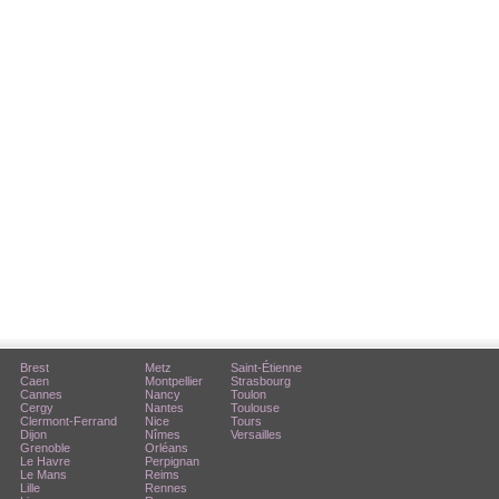
Brest
Metz
Saint-Étienne
Caen
Montpellier
Strasbourg
Cannes
Nancy
Toulon
Cergy
Nantes
Toulouse
Clermont-Ferrand
Nice
Tours
Dijon
Nîmes
Versailles
Grenoble
Orléans
Le Havre
Perpignan
Le Mans
Reims
Lille
Rennes