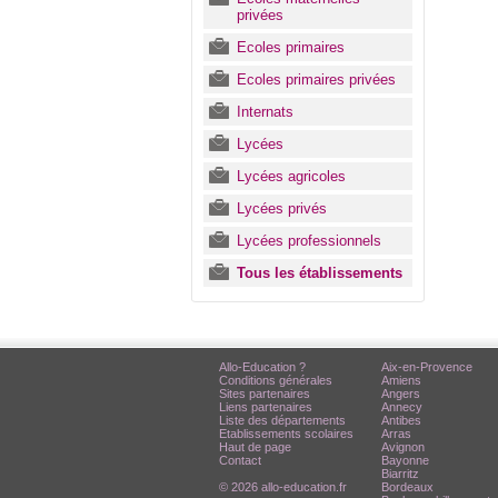
privées
Ecoles primaires
Ecoles primaires privées
Internats
Lycées
Lycées agricoles
Lycées privés
Lycées professionnels
Tous les établissements
Allo-Education ?
Aix-en-Provence
Conditions générales
Amiens
Sites partenaires
Angers
Liens partenaires
Annecy
Liste des départements
Antibes
Etablissements scolaires
Arras
Haut de page
Avignon
Contact
Bayonne
Biarritz
© 2026 allo-education.fr
Bordeaux