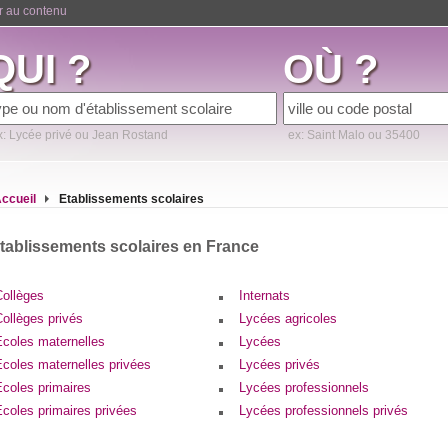
er au contenu
QUI ?
OÙ ?
x: Lycée privé ou Jean Rostand
ex: Saint Malo ou 35400
ccueil
Etablissements scolaires
tablissements scolaires en France
Collèges
Internats
ollèges privés
Lycées agricoles
Ecoles maternelles
Lycées
Ecoles maternelles privées
Lycées privés
Ecoles primaires
Lycées professionnels
coles primaires privées
Lycées professionnels privés