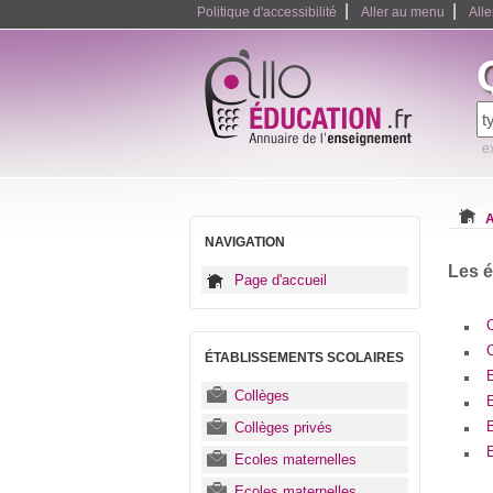
|
|
Politique d'accessibilité
Aller au menu
All
e
A
NAVIGATION
Les é
Page d'accueil
C
ÉTABLISSEMENTS SCOLAIRES
Collèges
Collèges privés
E
Ecoles maternelles
Ecoles maternelles