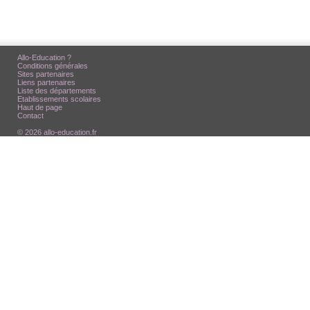
Allo-Education ?
Conditions générales
Sites partenaires
Liens partenaires
Liste des départements
Etablissements scolaires
Haut de page
Contact
© 2026 allo-education.fr