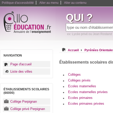
|
|
Politique d'accessibilité
Aller au menu
Aller au contenu
QUI ?
ex: Lycée privé ou Jean Rostand
Accueil
Pyrénées Orientale
NAVIGATION
Établissements scolaires di
Page d'accueil
Liste des villes
Collèges
Collèges privés
Ecoles maternelles
ÉTABLISSEMENTS SCOLAIRES
Ecoles maternelles privées
(66000)
Ecoles primaires
Collège Perpignan
Ecoles primaires privées
Collège privé Perpignan