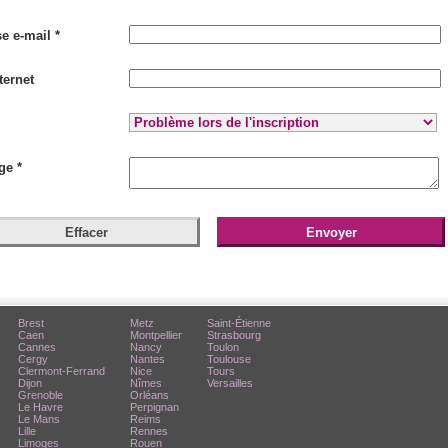
e e-mail *
ternet
ge *
Brest
Metz
Saint-Étienne
Caen
Montpellier
Strasbourg
Cannes
Nancy
Toulon
Cergy
Nantes
Toulouse
Clermont-Ferrand
Nice
Tours
Dijon
Nîmes
Versailles
Grenoble
Orléans
Le Havre
Perpignan
Le Mans
Reims
Lille
Rennes
Limoges
Rouen