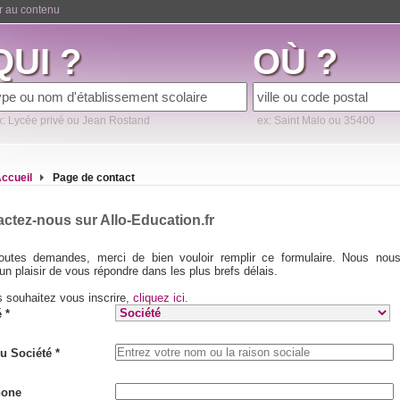
er au contenu
QUI ?
OÙ ?
x: Lycée privé ou Jean Rostand
ex: Saint Malo ou 35400
ccueil
Page de contact
ctez-nous sur Allo-Education.fr
outes demandes, merci de bien vouloir remplir ce formulaire. Nous nou
un plaisir de vous répondre dans les plus brefs délais.
s souhaitez vous inscrire,
cliquez ici
.
é *
 Société *
hone