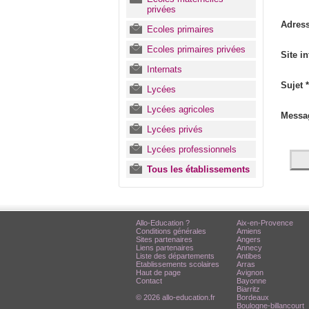
privées
Adress
Ecoles primaires
Ecoles primaires privées
Site in
Internats
Sujet *
Lycées
Lycées agricoles
Messa
Lycées privés
Lycées professionnels
Tous les établissements
Allo-Education ?
Aix-en-Provence
Conditions générales
Amiens
Sites partenaires
Angers
Liens partenaires
Annecy
Liste des départements
Antibes
Etablissements scolaires
Arras
Haut de page
Avignon
Contact
Bayonne
Biarritz
© 2026 allo-education.fr
Bordeaux
Boulogne-billancourt