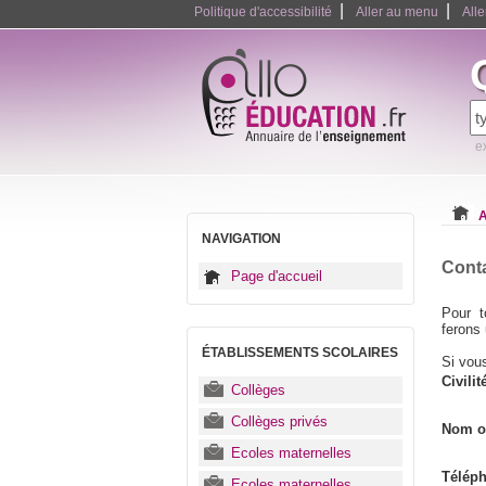
|
|
Politique d'accessibilité
Aller au menu
All
e
A
NAVIGATION
Conta
Page d'accueil
Pour t
ferons 
ÉTABLISSEMENTS SCOLAIRES
Si vou
Civilit
Collèges
Collèges privés
Nom ou
Ecoles maternelles
Télép
Ecoles maternelles