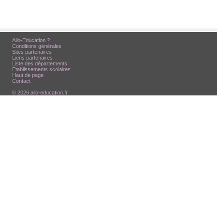
Allo-Education ?
Conditions générales
Sites partenaires
Liens partenaires
Liste des départements
Etablissements scolaires
Haut de page
Contact
© 2026 allo-education.fr