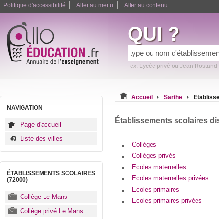
|
|
Politique d'accessibilité
Aller au menu
Aller au contenu
QUI ?
ex: Lycée privé ou Jean Rostand
Accueil
Sarthe
Etabliss
NAVIGATION
Établissements scolaires di
Page d'accueil
Liste des villes
Collèges
Collèges privés
Ecoles maternelles
ÉTABLISSEMENTS SCOLAIRES
Ecoles maternelles privées
(72000)
Ecoles primaires
Collège Le Mans
Ecoles primaires privées
Collège privé Le Mans