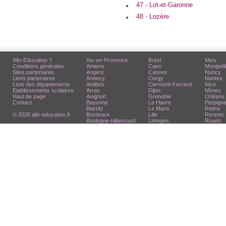
47 - Lot-et-Garonne
48 - Lozère
Allo-Education ?
Aix-en-Provence
Brest
Metz
Conditions générales
Amiens
Caen
Montpell
Sites partenaires
Angers
Cannes
Nancy
Liens partenaires
Annecy
Cergy
Nantes
Liste des départements
Antibes
Clermont-Ferrand
Nice
Etablissements scolaires
Arras
Dijon
Nîmes
Haut de page
Avignon
Grenoble
Orléans
Contact
Bayonne
Le Havre
Perpign
Biarritz
Le Mans
Reims
© 2026 allo-education.fr
Bordeaux
Lille
Rennes
Boulogne-billancourt
Limoges
Rouen