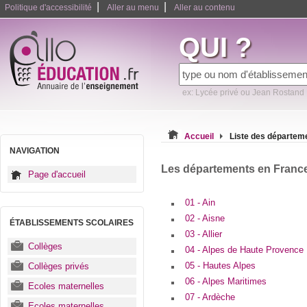
|
|
Politique d'accessibilité
Aller au menu
Aller au contenu
QUI ?
ex: Lycée privé ou Jean Rostand
Accueil
Liste des départem
NAVIGATION
Les départements en Franc
Page d'accueil
01 - Ain
02 - Aisne
ÉTABLISSEMENTS SCOLAIRES
03 - Allier
Collèges
04 - Alpes de Haute Provence
05 - Hautes Alpes
Collèges privés
06 - Alpes Maritimes
Ecoles maternelles
07 - Ardèche
Ecoles maternelles