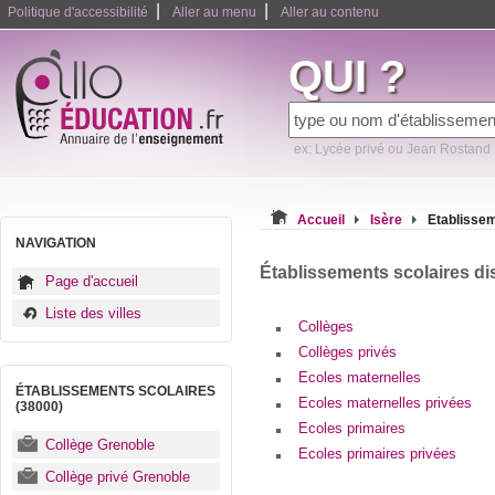
|
|
Politique d'accessibilité
Aller au menu
Aller au contenu
QUI ?
ex: Lycée privé ou Jean Rostand
Accueil
Isère
Etablissem
NAVIGATION
Établissements scolaires di
Page d'accueil
Liste des villes
Collèges
Collèges privés
Ecoles maternelles
ÉTABLISSEMENTS SCOLAIRES
Ecoles maternelles privées
(38000)
Ecoles primaires
Collège Grenoble
Ecoles primaires privées
Collège privé Grenoble