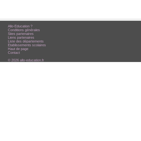
Allo-Education ?
Conditions générales
Sites partenaires
Liens partenaires
Liste des départements
Etablissements scolaires
Haut de page
Contact
© 2026 allo-education.fr