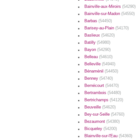
Bainville-aux-Miroirs
(54290)
Bainville-sur-Madon
(54550)
Barbas
(54450)
Barisey-au-Plain
(54170)
Baslieux
(54620)
Batilly
(54980)
Bayon
(54290)
Belleau
(54610)
Belleville
(54940)
Bénaménil
(54450)
Benney
(54740)
Bernécourt
(54470)
Bertrambois
(54480)
Bertrichamps
(54120)
Beuveille
(54620)
Bey-sur-Seille
(54760)
Bezaumont
(54380)
Bicqueley
(54200)
Blainville-sur-l'Eau
(54360)