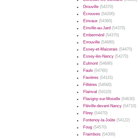
Drouville
(54370)
Écrouves
(54200)
Einvaux
(54360)
Einville-au-Jard
(54370)
Emberménil
(54370)
Errouville
(54680)
Essey-et-Maizerais
(54470)
Essey-lès-Nancy
(54270)
Eulmont
(54690)
Faulx
(54760)
Favières
(54115)
Fillières
(54560)
Flainval
(54110)
Flavigny-sur-Moselle
(54630)
Fléville-devant-Nancy
(54710)
Flirey
(54470)
Fontenoy-la-Joûte
(54122)
Foug
(54570)
Fraimbois
(54300)