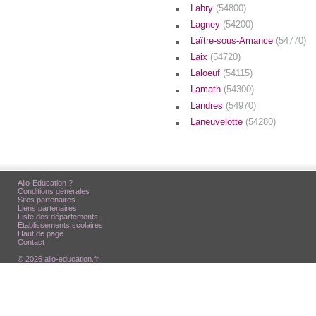
Labry
(54800)
Lagney
(54200)
Laître-sous-Amance
(54770)
Laix
(54720)
Laloeuf
(54115)
Lamath
(54300)
Landres
(54970)
Laneuvelotte
(54280)
Allo-Education ?
Conditions générales
Sites partenaires
Liens partenaires
Liste des départements
Etablissements scolaires
Haut de page
Contact
© 2026 allo-education.fr