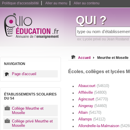
|
|
Politique d'accessibilité
Aller au menu
Aller au contenu
QUI ?
ex: Lycée privé ou Jean Rostand
Accueil
Meurthe et Moselle
NAVIGATION
Écoles, collèges et lycées M
Page d'accueil
Abaucourt
(54610)
Affléville
(54800)
ÉTABLISSEMENTS SCOLAIRES
DU 54
Agincourt
(54770)
Aingeray
(54460)
Collège Meurthe et
Allain
(54170)
Moselle
Allamps
(54112)
Collège privé Meurthe et
Moselle
Allondrelle-la-Malmaison
(5426