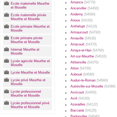
Amance
(54770)
Ecole maternelle Meurthe
et Moselle
Ancerviller
(54450)
Anderny
(54560)
Ecole maternelle privée
Meurthe et Moselle
Anoux
(54150)
Anthelupt
(54110)
Ecole primaire Meurthe et
Moselle
Armaucourt
(54760)
Ecole primaire privée
Arnaville
(54530)
Meurthe et Moselle
Arracourt
(54370)
Internat Meurthe et
Arraye-et-Han
(54760)
Moselle
Art-sur-Meurthe
(54510)
Lycée agricole Meurthe et
Athienville
(54370)
Moselle
Atton
(54700)
Lycée Meurthe et Moselle
Auboué
(54580)
Lycée privé Meurthe et
Audun-le-Roman
(54560)
Moselle
Autreville-sur-Moselle
(54380)
Lycée professionnel
Avricourt
(54450)
Meurthe et Moselle
Avril
(54150)
Lycée professionnel privé
Azerailles
(54122)
Meurthe et Moselle
Baccarat
(54120)
Badonviller
(54540)