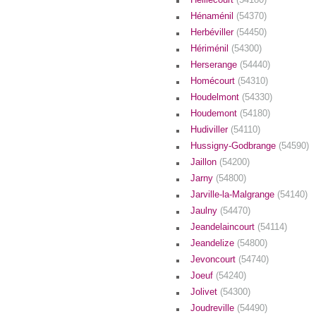
Hénaménil
(54370)
Herbéviller
(54450)
Hériménil
(54300)
Herserange
(54440)
Homécourt
(54310)
Houdelmont
(54330)
Houdemont
(54180)
Hudiviller
(54110)
Hussigny-Godbrange
(54590)
Jaillon
(54200)
Jarny
(54800)
Jarville-la-Malgrange
(54140)
Jaulny
(54470)
Jeandelaincourt
(54114)
Jeandelize
(54800)
Jevoncourt
(54740)
Joeuf
(54240)
Jolivet
(54300)
Joudreville
(54490)