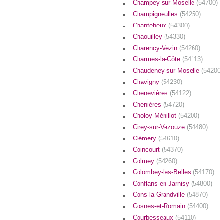
Champey-sur-Moselle
(54700)
Champigneulles
(54250)
Chanteheux
(54300)
Chaouilley
(54330)
Charency-Vezin
(54260)
Charmes-la-Côte
(54113)
Chaudeney-sur-Moselle
(54200
Chavigny
(54230)
Chenevières
(54122)
Chenières
(54720)
Choloy-Ménillot
(54200)
Cirey-sur-Vezouze
(54480)
Clémery
(54610)
Coincourt
(54370)
Colmey
(54260)
Colombey-les-Belles
(54170)
Conflans-en-Jarnisy
(54800)
Cons-la-Grandville
(54870)
Cosnes-et-Romain
(54400)
Courbesseaux
(54110)