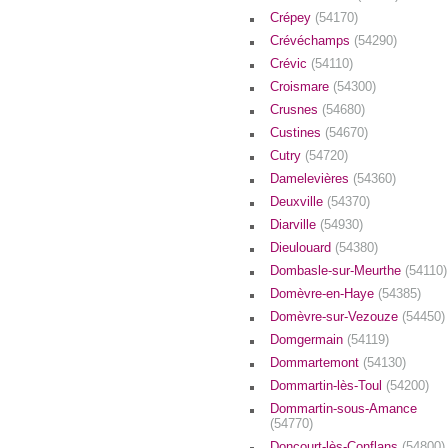
Crépey
(54170)
Crévéchamps
(54290)
Crévic
(54110)
Croismare
(54300)
Crusnes
(54680)
Custines
(54670)
Cutry
(54720)
Damelevières
(54360)
Deuxville
(54370)
Diarville
(54930)
Dieulouard
(54380)
Dombasle-sur-Meurthe
(54110)
Domèvre-en-Haye
(54385)
Domèvre-sur-Vezouze
(54450)
Domgermain
(54119)
Dommartemont
(54130)
Dommartin-lès-Toul
(54200)
Dommartin-sous-Amance
(54770)
Doncourt-lès-Conflans
(54800)