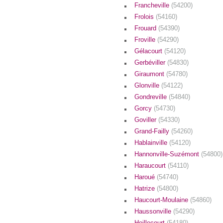
Francheville
(54200)
Frolois
(54160)
Frouard
(54390)
Froville
(54290)
Gélacourt
(54120)
Gerbéviller
(54830)
Giraumont
(54780)
Glonville
(54122)
Gondreville
(54840)
Gorcy
(54730)
Goviller
(54330)
Grand-Failly
(54260)
Hablainville
(54120)
Hannonville-Suzémont
(54800)
Haraucourt
(54110)
Haroué
(54740)
Hatrize
(54800)
Haucourt-Moulaine
(54860)
Haussonville
(54290)
Heillecourt
(54180)