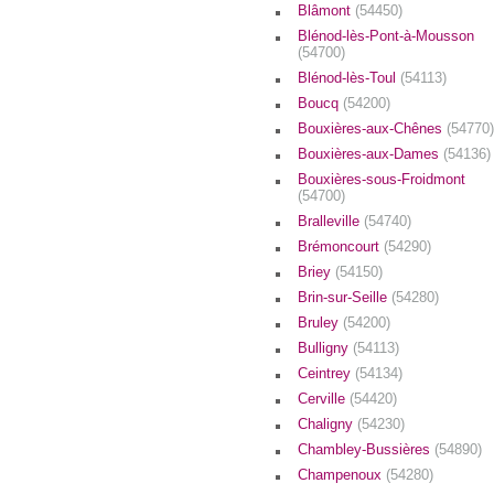
Blâmont
(54450)
Blénod-lès-Pont-à-Mousson
(54700)
Blénod-lès-Toul
(54113)
Boucq
(54200)
Bouxières-aux-Chênes
(54770)
Bouxières-aux-Dames
(54136)
Bouxières-sous-Froidmont
(54700)
Bralleville
(54740)
Brémoncourt
(54290)
Briey
(54150)
Brin-sur-Seille
(54280)
Bruley
(54200)
Bulligny
(54113)
Ceintrey
(54134)
Cerville
(54420)
Chaligny
(54230)
Chambley-Bussières
(54890)
Champenoux
(54280)