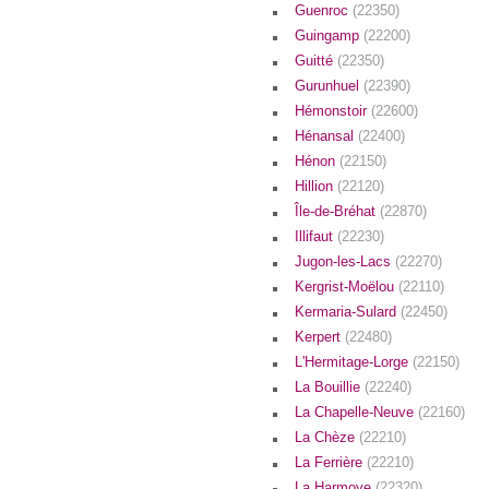
Guenroc
(22350)
Guingamp
(22200)
Guitté
(22350)
Gurunhuel
(22390)
Hémonstoir
(22600)
Hénansal
(22400)
Hénon
(22150)
Hillion
(22120)
Île-de-Bréhat
(22870)
Illifaut
(22230)
Jugon-les-Lacs
(22270)
Kergrist-Moëlou
(22110)
Kermaria-Sulard
(22450)
Kerpert
(22480)
L'Hermitage-Lorge
(22150)
La Bouillie
(22240)
La Chapelle-Neuve
(22160)
La Chèze
(22210)
La Ferrière
(22210)
La Harmoye
(22320)