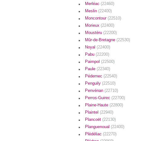
Merléac
(22460)
Meslin
(22400)
Moncontour
(22510)
Morieux
(22400)
Moustéru
(22200)
Mûr-de-Bretagne
(22530)
Noyal
(22400)
Pabu
(22200)
Paimpol
(22500)
Paule
(22340)
Pédernec
(22540)
Penguily
(22510)
Penvénan
(22710)
Perros-Guirec
(22700)
Plaine-Haute
(22800)
Plaintel
(22940)
Plancoët
(22130)
Planguenoual
(22400)
Plédéliac
(22270)