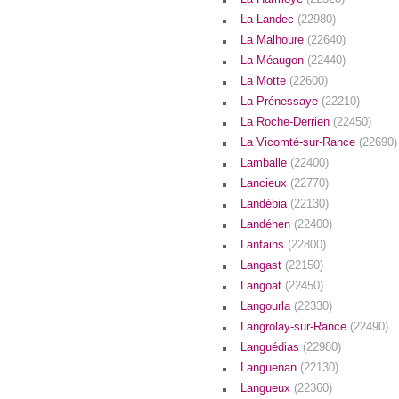
La Landec
(22980)
La Malhoure
(22640)
La Méaugon
(22440)
La Motte
(22600)
La Prénessaye
(22210)
La Roche-Derrien
(22450)
La Vicomté-sur-Rance
(22690)
Lamballe
(22400)
Lancieux
(22770)
Landébia
(22130)
Landéhen
(22400)
Lanfains
(22800)
Langast
(22150)
Langoat
(22450)
Langourla
(22330)
Langrolay-sur-Rance
(22490)
Languédias
(22980)
Languenan
(22130)
Langueux
(22360)