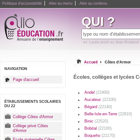
|
|
Politique d'accessibilité
Aller au menu
Aller au contenu
QUI ?
ex: Lycée privé ou Jean Rostand
Accueil
Côtes d'Armor
NAVIGATION
Écoles, collèges et lycées C
Page d'accueil
Andel
(22400)
Aucaleuc
(22100)
ÉTABLISSEMENTS SCOLAIRES
DU 22
Bégard
(22140)
Belle-Isle-en-Terre
(22810)
Collège Côtes d'Armor
Binic
(22520)
Collège privé Côtes
Bobital
(22100)
d'Armor
Boqueho
(22170)
Ecole maternelle Côtes