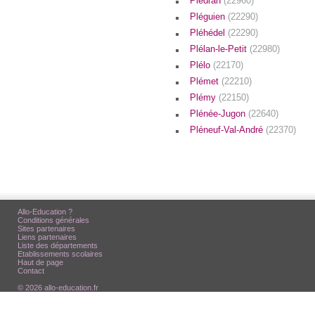
Plédran
(22960)
Pléguien
(22290)
Pléhédel
(22290)
Plélan-le-Petit
(22980)
Plélo
(22170)
Plémet
(22210)
Plémy
(22150)
Plénée-Jugon
(22640)
Pléneuf-Val-André
(22370)
Allo-Education ?
Conditions générales
Sites partenaires
Liens partenaires
Liste des départements
Etablissements scolaires
Haut de page
Contact
© 2026 allo-education.fr