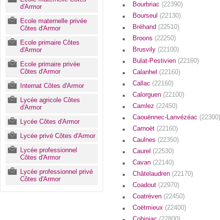
Bourbriac
(22390)
d'Armor
Bourseul
(22130)
Ecole maternelle privée
Bréhand
(22510)
Côtes d'Armor
Broons
(22250)
Ecole primaire Côtes
Brusvily
(22100)
d'Armor
Bulat-Pestivien
(22160)
Ecole primaire privée
Côtes d'Armor
Calanhel
(22160)
Callac
(22160)
Internat Côtes d'Armor
Calorguen
(22100)
Lycée agricole Côtes
Camlez
(22450)
d'Armor
Caouënnec-Lanvézéac
(22300
Lycée Côtes d'Armor
Carnoët
(22160)
Lycée privé Côtes d'Armor
Caulnes
(22350)
Lycée professionnel
Caurel
(22530)
Côtes d'Armor
Cavan
(22140)
Lycée professionnel privé
Châtelaudren
(22170)
Côtes d'Armor
Coadout
(22970)
Coatréven
(22450)
Coëtmieux
(22400)
Cohiniac
(22800)