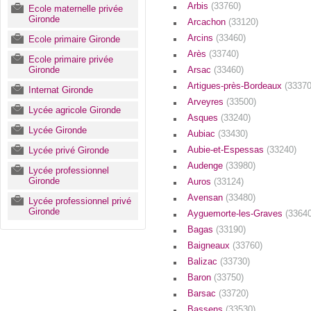
Arbis
(33760)
Ecole maternelle privée
Gironde
Arcachon
(33120)
Arcins
(33460)
Ecole primaire Gironde
Arès
(33740)
Ecole primaire privée
Gironde
Arsac
(33460)
Artigues-près-Bordeaux
(33370
Internat Gironde
Arveyres
(33500)
Lycée agricole Gironde
Asques
(33240)
Lycée Gironde
Aubiac
(33430)
Aubie-et-Espessas
(33240)
Lycée privé Gironde
Audenge
(33980)
Lycée professionnel
Gironde
Auros
(33124)
Avensan
(33480)
Lycée professionnel privé
Gironde
Ayguemorte-les-Graves
(33640
Bagas
(33190)
Baigneaux
(33760)
Balizac
(33730)
Baron
(33750)
Barsac
(33720)
Bassens
(33530)