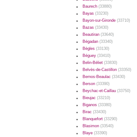
Baurech
(33880)
Bayas
(33230)
Bayon-sur-Gironde
(33710)
Bazas
(33430)
Beautiran
(33640)
Bégadan
(33340)
Bègles
(33130)
Béguey
(33410)
Belin-Béliet
(33830)
Belvès-de-Castillon
(33350)
Bernos-Beaulac
(33430)
Berson
(33390)
Beychac-et-Caillau
(33750)
Bieujac
(33210)
Biganos
(33380)
Birac
(33430)
Blanquefort
(33290)
Blasimon
(33540)
Blaye
(33390)