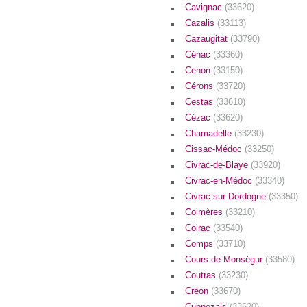
Cavignac
(33620)
Cazalis
(33113)
Cazaugitat
(33790)
Cénac
(33360)
Cenon
(33150)
Cérons
(33720)
Cestas
(33610)
Cézac
(33620)
Chamadelle
(33230)
Cissac-Médoc
(33250)
Civrac-de-Blaye
(33920)
Civrac-en-Médoc
(33340)
Civrac-sur-Dordogne
(33350)
Coimères
(33210)
Coirac
(33540)
Comps
(33710)
Cours-de-Monségur
(33580)
Coutras
(33230)
Créon
(33670)
Cubnezais
(33620)