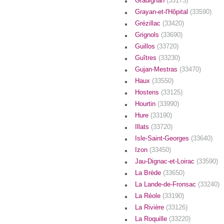
Gradignan
(33173)
Grayan-et-l'Hôpital
(33590)
Grézillac
(33420)
Grignols
(33690)
Guillos
(33720)
Guîtres
(33230)
Gujan-Mestras
(33470)
Haux
(33550)
Hostens
(33125)
Hourtin
(33990)
Hure
(33190)
Illats
(33720)
Isle-Saint-Georges
(33640)
Izon
(33450)
Jau-Dignac-et-Loirac
(33590)
La Brède
(33650)
La Lande-de-Fronsac
(33240)
La Réole
(33190)
La Rivière
(33126)
La Roquille
(33220)