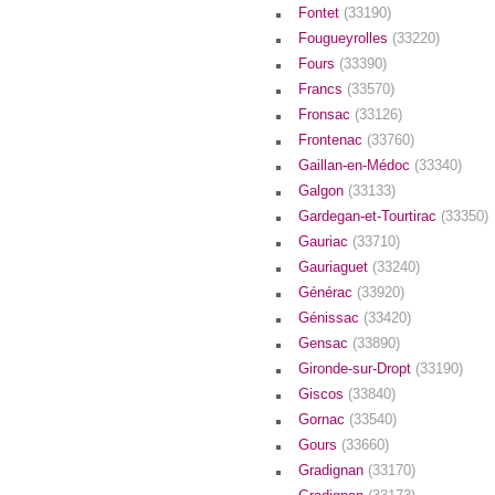
Fontet
(33190)
Fougueyrolles
(33220)
Fours
(33390)
Francs
(33570)
Fronsac
(33126)
Frontenac
(33760)
Gaillan-en-Médoc
(33340)
Galgon
(33133)
Gardegan-et-Tourtirac
(33350)
Gauriac
(33710)
Gauriaguet
(33240)
Générac
(33920)
Génissac
(33420)
Gensac
(33890)
Gironde-sur-Dropt
(33190)
Giscos
(33840)
Gornac
(33540)
Gours
(33660)
Gradignan
(33170)