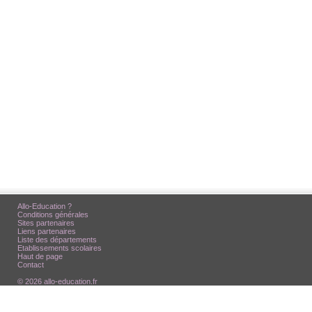
Allo-Education ?
Conditions générales
Sites partenaires
Liens partenaires
Liste des départements
Etablissements scolaires
Haut de page
Contact
© 2026 allo-education.fr