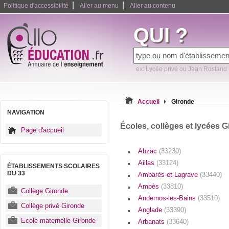
|
|
Politique d'accessibilité
Aller au menu
Aller au contenu
QUI ?
ex: Lycée privé ou Jean Rostand
Accueil
Gironde
NAVIGATION
Écoles, collèges et lycées G
Page d'accueil
Abzac
(33230)
Aillas
(33124)
ÉTABLISSEMENTS SCOLAIRES
DU 33
Ambarès-et-Lagrave
(33440)
Ambès
(33810)
Collège Gironde
Andernos-les-Bains
(33510)
Collège privé Gironde
Anglade
(33390)
Ecole maternelle Gironde
Arbanats
(33640)