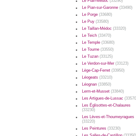
Le Pian-Médoc
(33290)
Le Pian-sur-Garonne
(33490)
Le Porge
(33680)
Le Puy
(33580)
Le Taillan-Médoc
(33320)
Le Teich
(33470)
Le Temple
(33680)
Le Tourne
(33550)
Le Tuzan
(33125)
Le Verdon-sur-Mer
(33123)
Lège-Cap-Ferret
(33950)
Léogeats
(33210)
Léognan
(33850)
Lerm-et-Musset
(33840)
Les Artigues-de-Lussac
(33570
Les Églisottes-et-Chalaures
(33230)
Les Lèves-et-Thoumeyragues
(33220)
Les Peintures
(33230)
Les Salles-de-Castillon
(33350