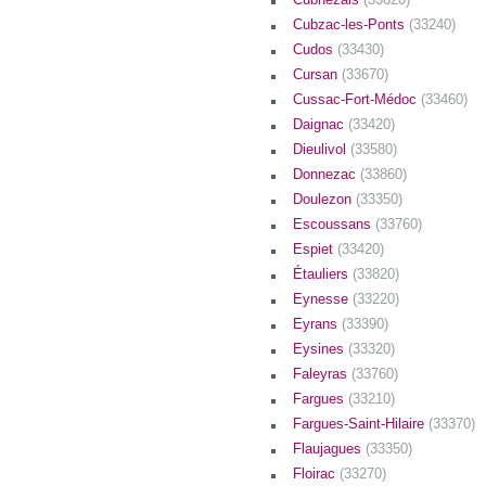
Cubzac-les-Ponts
(33240)
Cudos
(33430)
Cursan
(33670)
Cussac-Fort-Médoc
(33460)
Daignac
(33420)
Dieulivol
(33580)
Donnezac
(33860)
Doulezon
(33350)
Escoussans
(33760)
Espiet
(33420)
Étauliers
(33820)
Eynesse
(33220)
Eyrans
(33390)
Eysines
(33320)
Faleyras
(33760)
Fargues
(33210)
Fargues-Saint-Hilaire
(33370)
Flaujagues
(33350)
Floirac
(33270)