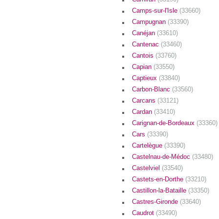
Camps-sur-l'Isle
(33660)
Campugnan
(33390)
Canéjan
(33610)
Cantenac
(33460)
Cantois
(33760)
Capian
(33550)
Captieux
(33840)
Carbon-Blanc
(33560)
Carcans
(33121)
Cardan
(33410)
Carignan-de-Bordeaux
(33360)
Cars
(33390)
Cartelègue
(33390)
Castelnau-de-Médoc
(33480)
Castelviel
(33540)
Castets-en-Dorthe
(33210)
Castillon-la-Bataille
(33350)
Castres-Gironde
(33640)
Caudrot
(33490)