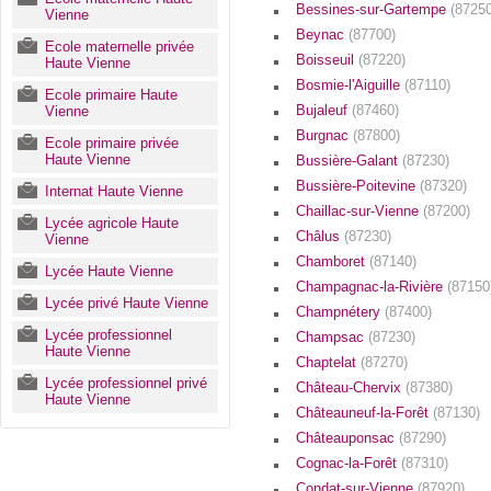
Bessines-sur-Gartempe
(87250
Vienne
Beynac
(87700)
Ecole maternelle privée
Boisseuil
(87220)
Haute Vienne
Bosmie-l'Aiguille
(87110)
Ecole primaire Haute
Bujaleuf
(87460)
Vienne
Burgnac
(87800)
Ecole primaire privée
Haute Vienne
Bussière-Galant
(87230)
Bussière-Poitevine
(87320)
Internat Haute Vienne
Chaillac-sur-Vienne
(87200)
Lycée agricole Haute
Châlus
(87230)
Vienne
Chamboret
(87140)
Lycée Haute Vienne
Champagnac-la-Rivière
(87150
Lycée privé Haute Vienne
Champnétery
(87400)
Lycée professionnel
Champsac
(87230)
Haute Vienne
Chaptelat
(87270)
Lycée professionnel privé
Château-Chervix
(87380)
Haute Vienne
Châteauneuf-la-Forêt
(87130)
Châteauponsac
(87290)
Cognac-la-Forêt
(87310)
Condat-sur-Vienne
(87920)