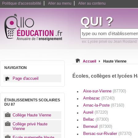
|
|
Politique d'accessibilité
Aller au menu
Aller au contenu
QUI ?
ex: Lycée privé ou Jean Rostand
Accueil
Haute Vienne
NAVIGATION
Écoles, collèges et lycées H
Page d'accueil
Aixe-sur-Vienne
(87700)
Ambazac
(87240)
ÉTABLISSEMENTS SCOLAIRES
DU 87
Arnac-la-Poste
(87160)
Aureil
(87220)
Collège Haute Vienne
Bellac
(87300)
Collège privé Haute
Berneuil
(87300)
Vienne
Bersac-sur-Rivalier
(87370)
Ecole maternelle Haute