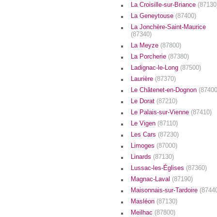
La Croisille-sur-Briance
(87130
La Geneytouse
(87400)
La Jonchère-Saint-Maurice
(87340)
La Meyze
(87800)
La Porcherie
(87380)
Ladignac-le-Long
(87500)
Laurière
(87370)
Le Châtenet-en-Dognon
(87400
Le Dorat
(87210)
Le Palais-sur-Vienne
(87410)
Le Vigen
(87110)
Les Cars
(87230)
Limoges
(87000)
Linards
(87130)
Lussac-les-Églises
(87360)
Magnac-Laval
(87190)
Maisonnais-sur-Tardoire
(8744
Masléon
(87130)
Meilhac
(87800)