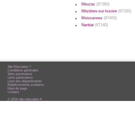
Meuzac
(87380)
Mézières-sur-Issoire
(87330)
Moissannes
(87400)
Nantiat
(87140)
Allo-Education ?
Conditions générales
Sites partenaires
Liens partenaires
Liste des départements
Etablissements scolaires
Haut de page
Contact
© 2026 allo-education.fr