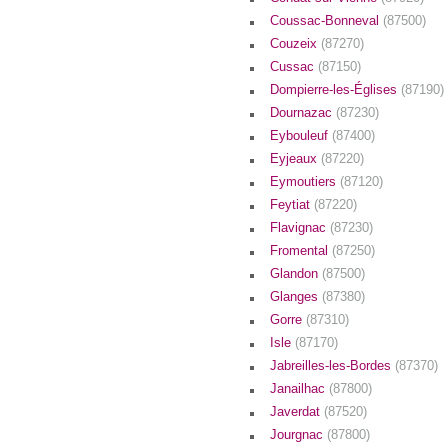
Coussac-Bonneval
(87500)
Couzeix
(87270)
Cussac
(87150)
Dompierre-les-Églises
(87190)
Dournazac
(87230)
Eybouleuf
(87400)
Eyjeaux
(87220)
Eymoutiers
(87120)
Feytiat
(87220)
Flavignac
(87230)
Fromental
(87250)
Glandon
(87500)
Glanges
(87380)
Gorre
(87310)
Isle
(87170)
Jabreilles-les-Bordes
(87370)
Janailhac
(87800)
Javerdat
(87520)
Jourgnac
(87800)