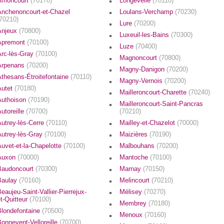
Amoncourt
(70170)
Longevelle
(70110)
Anchenoncourt-et-Chazel
Loulans-Verchamp
(70230)
(70210)
Lure
(70200)
Anjeux
(70800)
Luxeuil-les-Bains
(70300)
Apremont
(70100)
Luze
(70400)
Arc-lès-Gray
(70100)
Magnoncourt
(70800)
Arpenans
(70200)
Magny-Danigon
(70200)
Athesans-Étroitefontaine
(70110)
Magny-Vernois
(70200)
Autet
(70180)
Mailleroncourt-Charette
(70240)
Authoison
(70190)
Mailleroncourt-Saint-Pancras
utoreille
(70700)
(70210)
Autrey-lès-Cerre
(70110)
Mailley-et-Chazelot
(70000)
Autrey-lès-Gray
(70100)
Maizières
(70190)
Auvet-et-la-Chapelotte
(70100)
Malbouhans
(70200)
Auxon
(70000)
Mantoche
(70100)
Baudoncourt
(70300)
Marnay
(70150)
Baulay
(70160)
Melincourt
(70210)
eaujeu-Saint-Vallier-Pierrejux-
Mélisey
(70270)
t-Quitteur
(70100)
Membrey
(70180)
Blondefontaine
(70500)
Menoux
(70160)
onnevent-Velloreille
(70700)