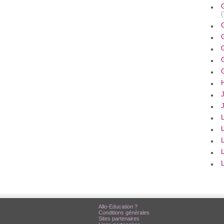
G
G
G
L
L
Allo-Education ?
Conditions générales
Sites partenaires