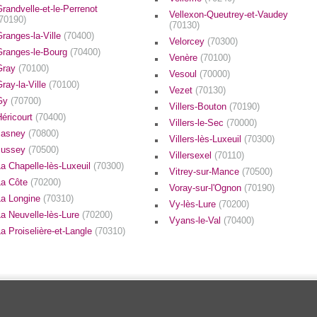
randvelle-et-le-Perrenot
Vellexon-Queutrey-et-Vaudey
(70190)
(70130)
ranges-la-Ville
(70400)
Velorcey
(70300)
Granges-le-Bourg
(70400)
Venère
(70100)
Gray
(70100)
Vesoul
(70000)
ray-la-Ville
(70100)
Vezet
(70130)
Gy
(70700)
Villers-Bouton
(70190)
Héricourt
(70400)
Villers-le-Sec
(70000)
Jasney
(70800)
Villers-lès-Luxeuil
(70300)
Jussey
(70500)
Villersexel
(70110)
a Chapelle-lès-Luxeuil
(70300)
Vitrey-sur-Mance
(70500)
La Côte
(70200)
Voray-sur-l'Ognon
(70190)
La Longine
(70310)
Vy-lès-Lure
(70200)
La Neuvelle-lès-Lure
(70200)
Vyans-le-Val
(70400)
a Proiselière-et-Langle
(70310)