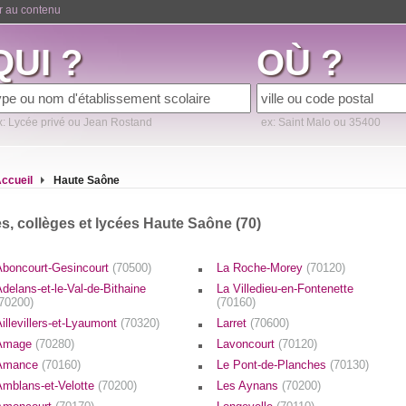
er au contenu
QUI ?
OÙ ?
x: Lycée privé ou Jean Rostand
ex: Saint Malo ou 35400
ccueil
Haute Saône
s, collèges et lycées Haute Saône (70)
Aboncourt-Gesincourt
(70500)
La Roche-Morey
(70120)
delans-et-le-Val-de-Bithaine
La Villedieu-en-Fontenette
(70200)
(70160)
illevillers-et-Lyaumont
(70320)
Larret
(70600)
Amage
(70280)
Lavoncourt
(70120)
Amance
(70160)
Le Pont-de-Planches
(70130)
Amblans-et-Velotte
(70200)
Les Aynans
(70200)