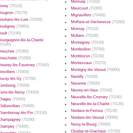
Mersuay
(70160)
Borey
(70110)
Meurcourt
(70300)
Bougnon
(70170)
Mignavillers
(70400)
Bouhans-lès-Lure
(70200)
Moffans-et-Vacheresse
(70200)
Bouligney
(70800)
Moimay
(70110)
Boult
(70190)
Mollans
(70240)
ourguignon-lès-la-Charité
Montagney
(70140)
(70190)
Montboillon
(70700)
Breuches
(70300)
Montbozon
(70230)
Breuchotte
(70280)
Montessaux
(70270)
Breurey-lès-Faverney
(70160)
Montigny-lès-Vesoul
(70000)
revilliers
(70400)
Nantilly
(70100)
Bucey-lès-Gy
(70700)
Navenne
(70000)
Cemboing
(70500)
Neurey-en-Vaux
(70160)
Cerre-lès-Noroy
(70000)
Neuvelle-lès-Cromary
(70190)
Chagey
(70400)
Neuvelle-lès-la-Charité
(70130)
hâlonvillars
(70400)
Noidans-le-Ferroux
(70130)
Chambornay-lès-Pin
(70150)
Noidans-lès-Vesoul
(70000)
Champagney
(70290)
Noroy-le-Bourg
(70000)
Champey
(70400)
Oiselay-et-Grachaux
(70700)