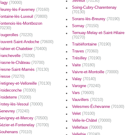
Seveux
(70130)
Flagy
(70000)
Soing-Cubry-Charentenay
Fleurey-lès-Faverney
(70160)
(70130)
ontaine-lès-Luxeuil
(70800)
Sorans-lès-Breurey
(70190)
Fontenois-lès-Montbozon
Sornay
(70150)
(70230)
Ternuay-Melay-et-Saint-Hilaire
Fougerolles
(70220)
(70270)
Fouvent-Saint-Andoche
(70600)
Traitiéfontaine
(70190)
rahier-et-Chatebier
(70400)
Traves
(70360)
Franchevelle
(70200)
Trésilley
(70190)
Frasne-le-Château
(70700)
Vaite
(70180)
Fresne-Saint-Mamès
(70130)
Vaivre-et-Montoille
(70000)
Fresse
(70270)
Valay
(70140)
retigney-et-Velloreille
(70130)
Varogne
(70240)
Froideconche
(70300)
Vars
(70600)
roideterre
(70200)
Vauvillers
(70210)
Frotey-lès-Vesoul
(70000)
Velesmes-Échevanne
(70100)
Genevrey
(70240)
Velet
(70100)
Gevigney-et-Mercey
(70500)
Velle-le-Châtel
(70000)
Gézier-et-Fontenelay
(70700)
Vellefaux
(70000)
Gouhenans
(70110)
Vellefrie
(70240)