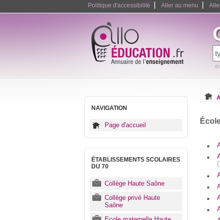
|
|
Politique d'accessibilité
Aller au menu
All
e
A
NAVIGATION
École
Page d'accueil
A
ÉTABLISSEMENTS SCOLAIRES
DU 70
A
Collège Haute Saône
Collège privé Haute
Saône
Ecole maternelle Haute