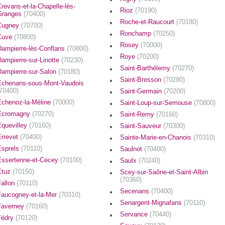
revans-et-la-Chapelle-lès-
Rioz
(70190)
Granges
(70400)
Roche-et-Raucourt
(70180)
Cugney
(70700)
Ronchamp
(70250)
Cuve
(70800)
Rosey
(70000)
Dampierre-lès-Conflans
(70800)
Roye
(70200)
Dampierre-sur-Linotte
(70230)
Saint-Barthélemy
(70270)
Dampierre-sur-Salon
(70180)
Saint-Bresson
(70280)
Échenans-sous-Mont-Vaudois
(70400)
Saint-Germain
(70200)
Échenoz-la-Méline
(70000)
Saint-Loup-sur-Semouse
(70800)
Écromagny
(70270)
Saint-Remy
(70160)
Équevilley
(70160)
Saint-Sauveur
(70300)
Errevet
(70400)
Sainte-Marie-en-Chanois
(70310)
Esprels
(70110)
Saulnot
(70400)
Essertenne-et-Cecey
(70100)
Saulx
(70240)
Étuz
(70150)
Scey-sur-Saône-et-Saint-Albin
(70360)
Fallon
(70110)
Secenans
(70400)
Faucogney-et-la-Mer
(70310)
Senargent-Mignafans
(70110)
Faverney
(70160)
Servance
(70440)
Fédry
(70120)