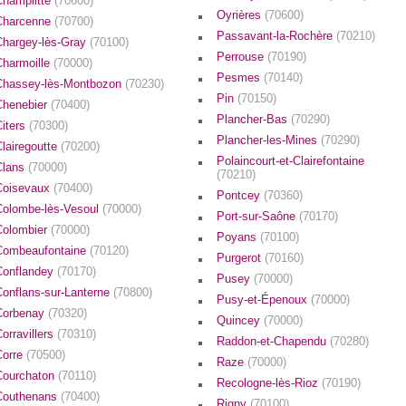
Champlitte
(70600)
Oyrières
(70600)
Charcenne
(70700)
Passavant-la-Rochère
(70210)
Chargey-lès-Gray
(70100)
Perrouse
(70190)
Charmoille
(70000)
Pesmes
(70140)
Chassey-lès-Montbozon
(70230)
Pin
(70150)
Chenebier
(70400)
Plancher-Bas
(70290)
Citers
(70300)
Plancher-les-Mines
(70290)
Clairegoutte
(70200)
Polaincourt-et-Clairefontaine
Clans
(70000)
(70210)
Coisevaux
(70400)
Pontcey
(70360)
Colombe-lès-Vesoul
(70000)
Port-sur-Saône
(70170)
Colombier
(70000)
Poyans
(70100)
Combeaufontaine
(70120)
Purgerot
(70160)
Conflandey
(70170)
Pusey
(70000)
Conflans-sur-Lanterne
(70800)
Pusy-et-Épenoux
(70000)
Corbenay
(70320)
Quincey
(70000)
orravillers
(70310)
Raddon-et-Chapendu
(70280)
Corre
(70500)
Raze
(70000)
Courchaton
(70110)
Recologne-lès-Rioz
(70190)
Couthenans
(70400)
Rigny
(70100)