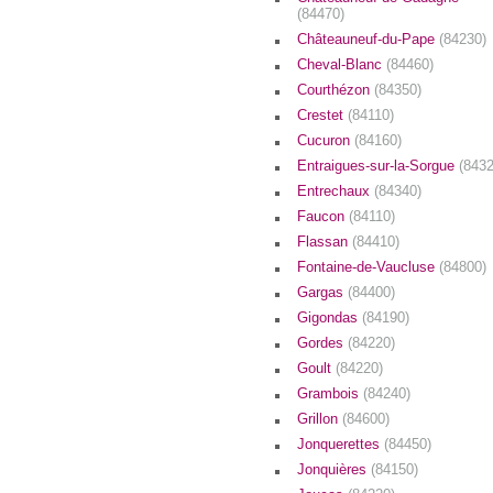
(84470)
Châteauneuf-du-Pape
(84230)
Cheval-Blanc
(84460)
Courthézon
(84350)
Crestet
(84110)
Cucuron
(84160)
Entraigues-sur-la-Sorgue
(8432
Entrechaux
(84340)
Faucon
(84110)
Flassan
(84410)
Fontaine-de-Vaucluse
(84800)
Gargas
(84400)
Gigondas
(84190)
Gordes
(84220)
Goult
(84220)
Grambois
(84240)
Grillon
(84600)
Jonquerettes
(84450)
Jonquières
(84150)