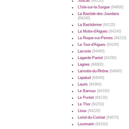
Joucas
(84220)
L'Isle-sur-la-Sorgue
(84800)
La Bastide-des-Jourdans
(84240)
La Bastidonne
(84120)
La Motte-d'Aigues
(84240)
La Roque-sur-Pernes
(84210)
La Tour-d'Aigues
(84240)
Lacoste
(84480)
Lagarde-Paréol
(84290)
Lagnes
(84800)
Lamotte-du-Rhône
(84840)
Lapalud
(84840)
Lauris
(84360)
Le Barroux
(84330)
Le Pontet
(84130)
Le Thor
(84250)
Lioux
(84220)
Loriol-du-Comtat
(84870)
Lourmarin
(84160)