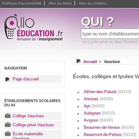
|
|
Politique d'accessibilité
Aller au menu
Aller au contenu
QUI ?
ex: Lycée privé ou Jean Rostand
Accueil
Vaucluse
NAVIGATION
Écoles, collèges et lycées V
Page d'accueil
Althen-des-Paluds
(84210)
Ansouis
(84240)
ÉTABLISSEMENTS SCOLAIRES
DU 84
Apt
(84400)
Aubignan
(84810)
Collège Vaucluse
Avignon
(84000)
Collège privé Vaucluse
Beaumes-de-Venise
(84190)
Ecole maternelle
Beaumont-de-Pertuis
(84120)
Vaucluse