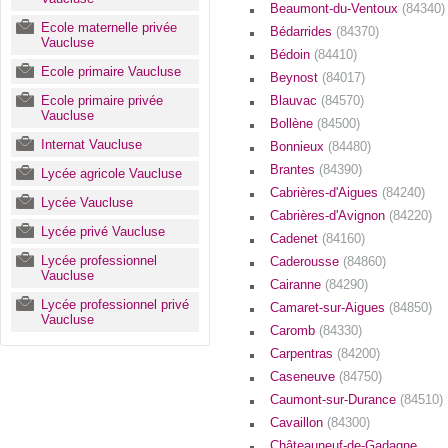
Beaumont-du-Ventoux
(84340)
Ecole maternelle privée
Bédarrides
(84370)
Vaucluse
Bédoin
(84410)
Ecole primaire Vaucluse
Beynost
(84017)
Ecole primaire privée
Blauvac
(84570)
Vaucluse
Bollène
(84500)
Internat Vaucluse
Bonnieux
(84480)
Brantes
(84390)
Lycée agricole Vaucluse
Cabrières-d'Aigues
(84240)
Lycée Vaucluse
Cabrières-d'Avignon
(84220)
Lycée privé Vaucluse
Cadenet
(84160)
Lycée professionnel
Caderousse
(84860)
Vaucluse
Cairanne
(84290)
Lycée professionnel privé
Camaret-sur-Aigues
(84850)
Vaucluse
Caromb
(84330)
Carpentras
(84200)
Caseneuve
(84750)
Caumont-sur-Durance
(84510)
Cavaillon
(84300)
Châteauneuf-de-Gadagne