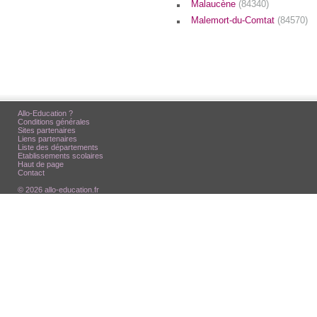
Malaucène
(84340)
Malemort-du-Comtat
(84570)
Allo-Education ?
Conditions générales
Sites partenaires
Liens partenaires
Liste des départements
Etablissements scolaires
Haut de page
Contact
© 2026 allo-education.fr