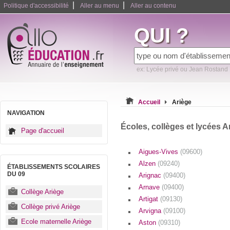
|
|
Politique d'accessibilité
Aller au menu
Aller au contenu
QUI ?
ex: Lycée privé ou Jean Rostand
Accueil
Ariège
NAVIGATION
Écoles, collèges et lycées A
Page d'accueil
Aigues-Vives
(09600)
Alzen
(09240)
ÉTABLISSEMENTS SCOLAIRES
DU 09
Arignac
(09400)
Arnave
(09400)
Collège Ariège
Artigat
(09130)
Collège privé Ariège
Arvigna
(09100)
Ecole maternelle Ariège
Aston
(09310)