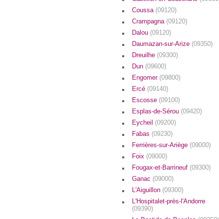
Coussa
(09120)
Crampagna
(09120)
Dalou
(09120)
Daumazan-sur-Arize
(09350)
Dreuilhe
(09300)
Dun
(09600)
Engomer
(09800)
Ercé
(09140)
Escosse
(09100)
Esplas-de-Sérou
(09420)
Eycheil
(09200)
Fabas
(09230)
Ferrières-sur-Ariège
(09000)
Foix
(09000)
Fougax-et-Barrineuf
(09300)
Ganac
(09000)
L'Aiguillon
(09300)
L'Hospitalet-près-l'Andorre
(09390)