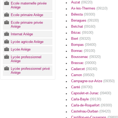
Auzat
(09220)
Ecole maternelle privée
Ariège
Ax-les-Thermes
(09110)
Bélesta
(09300)
Ecole primaire Ariège
Benagues
(09100)
Ecole primaire privée
Ariège
Betchat
(09160)
Bézac
(09100)
Internat Ariège
Biert
(09320)
Lycée agricole Ariège
Bompas
(09400)
Lycée Ariège
Bonnac
(09100)
Boussenac
(09320)
Lycée professionnel
Ariège
Brassac
(09000)
Lycée professionnel privé
Cadarcet
(09240)
Ariège
Camon
(09500)
Campagne-sur-Arize
(09350)
Canté
(09700)
Capoulet-et-Junac
(09400)
Carla-Bayle
(09130)
Carla-de-Roquefort
(09300)
Castelnau-Durban
(09420)
Castillon-en-Couserans
(09800