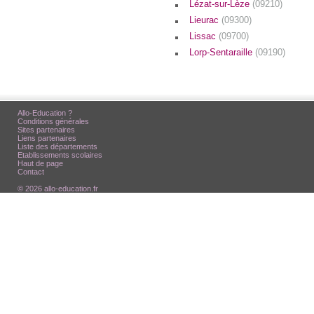
Lézat-sur-Lèze
(09210)
Lieurac
(09300)
Lissac
(09700)
Lorp-Sentaraille
(09190)
Allo-Education ?
Conditions générales
Sites partenaires
Liens partenaires
Liste des départements
Etablissements scolaires
Haut de page
Contact
© 2026 allo-education.fr