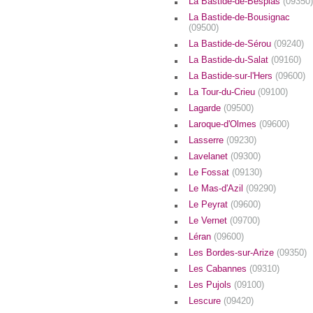
La Bastide-de-Besplas
(09350)
La Bastide-de-Bousignac
(09500)
La Bastide-de-Sérou
(09240)
La Bastide-du-Salat
(09160)
La Bastide-sur-l'Hers
(09600)
La Tour-du-Crieu
(09100)
Lagarde
(09500)
Laroque-d'Olmes
(09600)
Lasserre
(09230)
Lavelanet
(09300)
Le Fossat
(09130)
Le Mas-d'Azil
(09290)
Le Peyrat
(09600)
Le Vernet
(09700)
Léran
(09600)
Les Bordes-sur-Arize
(09350)
Les Cabannes
(09310)
Les Pujols
(09100)
Lescure
(09420)