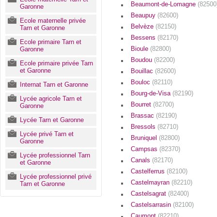
Beaumont-de-Lomagne
(82500
Garonne
Beaupuy
(82600)
Ecole maternelle privée
Belvèze
(82150)
Tarn et Garonne
Bessens
(82170)
Ecole primaire Tarn et
Bioule
(82800)
Garonne
Boudou
(82200)
Ecole primaire privée Tarn
et Garonne
Bouillac
(82600)
Bouloc
(82110)
Internat Tarn et Garonne
Bourg-de-Visa
(82190)
Lycée agricole Tarn et
Bourret
(82700)
Garonne
Brassac
(82190)
Lycée Tarn et Garonne
Bressols
(82710)
Lycée privé Tarn et
Bruniquel
(82800)
Garonne
Campsas
(82370)
Lycée professionnel Tarn
Canals
(82170)
et Garonne
Castelferrus
(82100)
Lycée professionnel privé
Castelmayran
(82210)
Tarn et Garonne
Castelsagrat
(82400)
Castelsarrasin
(82100)
Caumont
(82210)