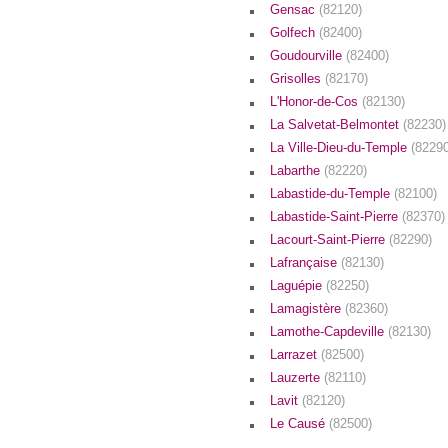
Gensac
(82120)
Golfech
(82400)
Goudourville
(82400)
Grisolles
(82170)
L'Honor-de-Cos
(82130)
La Salvetat-Belmontet
(82230)
La Ville-Dieu-du-Temple
(82290
Labarthe
(82220)
Labastide-du-Temple
(82100)
Labastide-Saint-Pierre
(82370)
Lacourt-Saint-Pierre
(82290)
Lafrançaise
(82130)
Laguépie
(82250)
Lamagistère
(82360)
Lamothe-Capdeville
(82130)
Larrazet
(82500)
Lauzerte
(82110)
Lavit
(82120)
Le Causé
(82500)