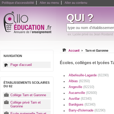
|
|
Politique d'accessibilité
Aller au menu
Aller au contenu
QUI ?
ex: Lycée privé ou Jean Rostand
Accueil
Tarn et Garonne
NAVIGATION
Écoles, collèges et lycées T
Page d'accueil
Albefeuille-Lagarde
(82290)
Albias
(82350)
ÉTABLISSEMENTS SCOLAIRES
DU 82
Angeville
(82210)
Aucamville
(82600)
Collège Tarn et Garonne
Auvillar
(82340)
Collège privé Tarn et
Bardigues
(82340)
Garonne
Barry-d'Islemade
(82290)
Ecole maternelle Tarn et