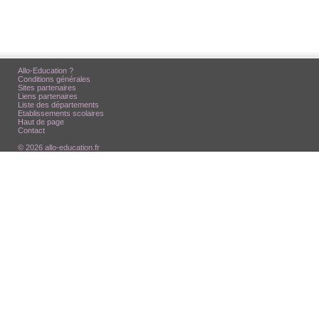
Allo-Education ?
Conditions générales
Sites partenaires
Liens partenaires
Liste des départements
Etablissements scolaires
Haut de page
Contact
© 2026 allo-education.fr