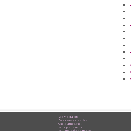
Allo-Education ?
Conditions générales
Sites partenaires
Liens partenaires
Liste des départements