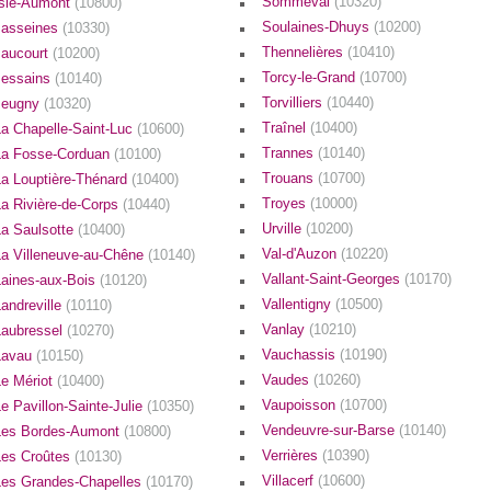
Sommeval
(10320)
Isle-Aumont
(10800)
Soulaines-Dhuys
(10200)
Jasseines
(10330)
Thennelières
(10410)
Jaucourt
(10200)
Torcy-le-Grand
(10700)
Jessains
(10140)
Torvilliers
(10440)
Jeugny
(10320)
Traînel
(10400)
La Chapelle-Saint-Luc
(10600)
Trannes
(10140)
La Fosse-Corduan
(10100)
Trouans
(10700)
La Louptière-Thénard
(10400)
Troyes
(10000)
La Rivière-de-Corps
(10440)
Urville
(10200)
La Saulsotte
(10400)
Val-d'Auzon
(10220)
La Villeneuve-au-Chêne
(10140)
Vallant-Saint-Georges
(10170)
Laines-aux-Bois
(10120)
Vallentigny
(10500)
andreville
(10110)
Vanlay
(10210)
Laubressel
(10270)
Vauchassis
(10190)
Lavau
(10150)
Vaudes
(10260)
Le Mériot
(10400)
Vaupoisson
(10700)
e Pavillon-Sainte-Julie
(10350)
Vendeuvre-sur-Barse
(10140)
Les Bordes-Aumont
(10800)
Verrières
(10390)
Les Croûtes
(10130)
Villacerf
(10600)
Les Grandes-Chapelles
(10170)