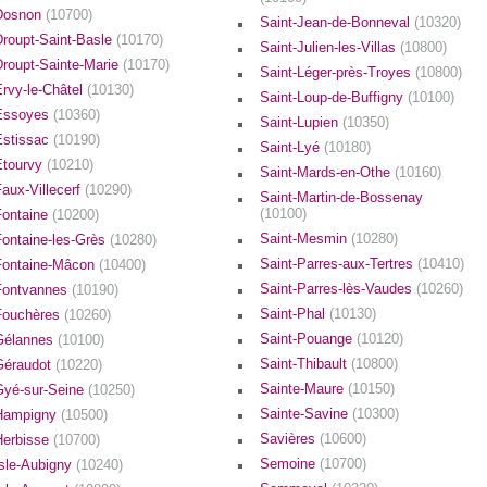
Dosnon
(10700)
Saint-Jean-de-Bonneval
(10320)
Droupt-Saint-Basle
(10170)
Saint-Julien-les-Villas
(10800)
Droupt-Sainte-Marie
(10170)
Saint-Léger-près-Troyes
(10800)
Ervy-le-Châtel
(10130)
Saint-Loup-de-Buffigny
(10100)
Essoyes
(10360)
Saint-Lupien
(10350)
Estissac
(10190)
Saint-Lyé
(10180)
Étourvy
(10210)
Saint-Mards-en-Othe
(10160)
aux-Villecerf
(10290)
Saint-Martin-de-Bossenay
(10100)
Fontaine
(10200)
Saint-Mesmin
(10280)
Fontaine-les-Grès
(10280)
Saint-Parres-aux-Tertres
(10410)
Fontaine-Mâcon
(10400)
Saint-Parres-lès-Vaudes
(10260)
Fontvannes
(10190)
Saint-Phal
(10130)
Fouchères
(10260)
Saint-Pouange
(10120)
Gélannes
(10100)
Saint-Thibault
(10800)
Géraudot
(10220)
Sainte-Maure
(10150)
Gyé-sur-Seine
(10250)
Sainte-Savine
(10300)
Hampigny
(10500)
Savières
(10600)
Herbisse
(10700)
Semoine
(10700)
Isle-Aubigny
(10240)