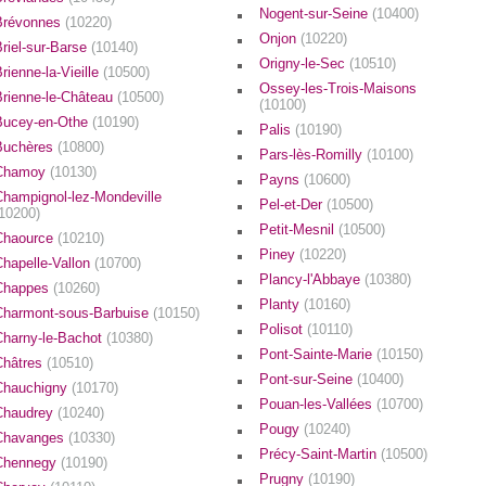
Nogent-sur-Seine
(10400)
Brévonnes
(10220)
Onjon
(10220)
riel-sur-Barse
(10140)
Origny-le-Sec
(10510)
rienne-la-Vieille
(10500)
Ossey-les-Trois-Maisons
Brienne-le-Château
(10500)
(10100)
Bucey-en-Othe
(10190)
Palis
(10190)
Buchères
(10800)
Pars-lès-Romilly
(10100)
Chamoy
(10130)
Payns
(10600)
Champignol-lez-Mondeville
Pel-et-Der
(10500)
(10200)
Petit-Mesnil
(10500)
Chaource
(10210)
Piney
(10220)
Chapelle-Vallon
(10700)
Plancy-l'Abbaye
(10380)
Chappes
(10260)
Planty
(10160)
Charmont-sous-Barbuise
(10150)
Polisot
(10110)
Charny-le-Bachot
(10380)
Pont-Sainte-Marie
(10150)
Châtres
(10510)
Pont-sur-Seine
(10400)
Chauchigny
(10170)
Pouan-les-Vallées
(10700)
Chaudrey
(10240)
Pougy
(10240)
Chavanges
(10330)
Précy-Saint-Martin
(10500)
Chennegy
(10190)
Prugny
(10190)