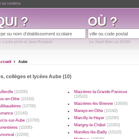
er au contenu
QUI ?
OÙ ?
x: Lycée privé ou Jean Rostand
ex: Saint Malo ou 35400
ccueil
Aube
s, collèges et lycées Aube (10)
illeville
(10200)
Maizières-la-Grande-Paroisse
(10510)
Aix-en-Othe
(10160)
Maizières-lès-Brienne
(10500)
llibaudières
(10700)
Maraye-en-Othe
(10160)
Amance
(10140)
Marcilly-le-Hayer
(10290)
Arcis-sur-Aube
(10700)
Marigny-le-Châtel
(10350)
Arrentières
(10200)
Marolles-lès-Bailly
(10110)
Arsonval
(10200)