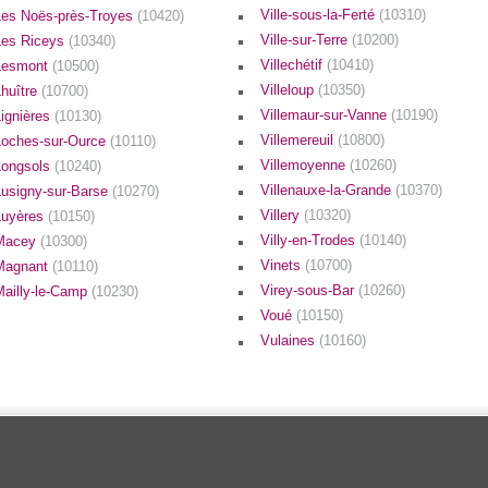
Ville-sous-la-Ferté
(10310)
Les Noës-près-Troyes
(10420)
Ville-sur-Terre
(10200)
Les Riceys
(10340)
Villechétif
(10410)
Lesmont
(10500)
Villeloup
(10350)
Lhuître
(10700)
Villemaur-sur-Vanne
(10190)
Lignières
(10130)
Villemereuil
(10800)
Loches-sur-Ource
(10110)
Villemoyenne
(10260)
Longsols
(10240)
Villenauxe-la-Grande
(10370)
Lusigny-sur-Barse
(10270)
Villery
(10320)
Luyères
(10150)
Villy-en-Trodes
(10140)
Macey
(10300)
Vinets
(10700)
Magnant
(10110)
Virey-sous-Bar
(10260)
Mailly-le-Camp
(10230)
Voué
(10150)
Vulaines
(10160)