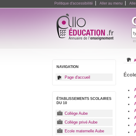
|
|
Politique d'accessibilité
Aller au menu
All
e
A
NAVIGATION
École
Page d'accueil
A
ÉTABLISSEMENTS SCOLAIRES
DU 10
A
Collège Aube
Collège privé Aube
Ecole maternelle Aube