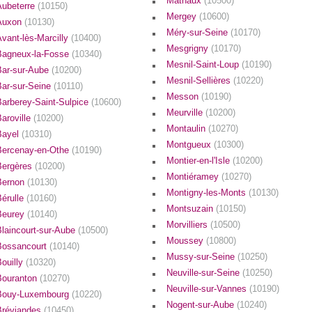
Mathaux
(10500)
Aubeterre
(10150)
Mergey
(10600)
Auxon
(10130)
Méry-sur-Seine
(10170)
vant-lès-Marcilly
(10400)
Mesgrigny
(10170)
Bagneux-la-Fosse
(10340)
Mesnil-Saint-Loup
(10190)
Bar-sur-Aube
(10200)
Mesnil-Sellières
(10220)
Bar-sur-Seine
(10110)
Messon
(10190)
Barberey-Saint-Sulpice
(10600)
Meurville
(10200)
aroville
(10200)
Montaulin
(10270)
Bayel
(10310)
Montgueux
(10300)
Bercenay-en-Othe
(10190)
Montier-en-l'Isle
(10200)
Bergères
(10200)
Montiéramey
(10270)
Bernon
(10130)
Montigny-les-Monts
(10130)
Bérulle
(10160)
Montsuzain
(10150)
Beurey
(10140)
Morvilliers
(10500)
Blaincourt-sur-Aube
(10500)
Moussey
(10800)
Bossancourt
(10140)
Mussy-sur-Seine
(10250)
Bouilly
(10320)
Neuville-sur-Seine
(10250)
Bouranton
(10270)
Neuville-sur-Vannes
(10190)
Bouy-Luxembourg
(10220)
Nogent-sur-Aube
(10240)
Bréviandes
(10450)