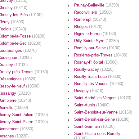
Chervey
(10110)
Prunay-Belleville
(10350)
Chesley
(10210)
Radonvilliers
(10500)
Chessy-les-Prés
(10130)
Ramerupt
(10240)
Clérey
(10390)
Rhèges
(10170)
Coclois
(10240)
Rigny-le-Ferron
(10160)
Colombé-la-Fosse
(10200)
Rilly-Sainte-Syre
(10280)
Colombé-le-Sec
(10200)
Romilly-sur-Seine
(10100)
Courteranges
(10270)
Rosières-près-Troyes
(10430)
Couvignon
(10200)
Rosnay-l'Hôpital
(10500)
Crancey
(10100)
Rouilly-Sacey
(10220)
Creney-près-Troyes
(10150)
Rouilly-Saint-Loup
(10800)
Crésantignes
(10320)
Rumilly-lès-Vaudes
(10260)
Crespy-le-Neuf
(10500)
Ruvigny
(10410)
Cussangy
(10210)
Saint-André-les-Vergers
(10120)
Dampierre
(10240)
Saint-Aubin
(10400)
ienville
(10500)
Saint-Benoist-sur-Vanne
(10160)
ierrey-Saint-Julien
(10190)
Saint-Benoît-sur-Seine
(10180)
ierrey-Saint-Pierre
(10190)
Saint-Germain
(10120)
Donnement
(10330)
Saint-Hilaire-sous-Romilly
Dosches
(10220)
(10100)