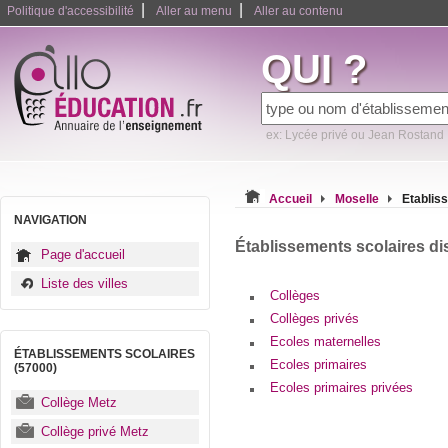
|
|
Politique d'accessibilité
Aller au menu
Aller au contenu
QUI ?
ex: Lycée privé ou Jean Rostand
Accueil
Moselle
Etablis
NAVIGATION
Établissements scolaires di
Page d'accueil
Liste des villes
Collèges
Collèges privés
Ecoles maternelles
ÉTABLISSEMENTS SCOLAIRES
Ecoles primaires
(57000)
Ecoles primaires privées
Collège Metz
Collège privé Metz