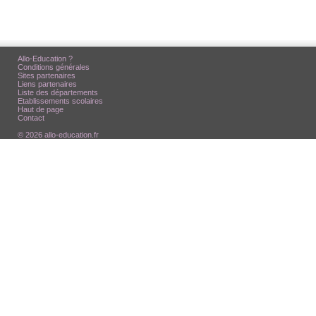
Allo-Education ?
Conditions générales
Sites partenaires
Liens partenaires
Liste des départements
Etablissements scolaires
Haut de page
Contact
© 2026 allo-education.fr