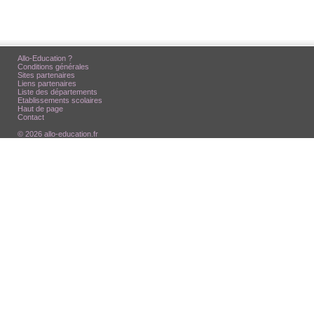
Allo-Education ?
Conditions générales
Sites partenaires
Liens partenaires
Liste des départements
Etablissements scolaires
Haut de page
Contact
© 2026 allo-education.fr