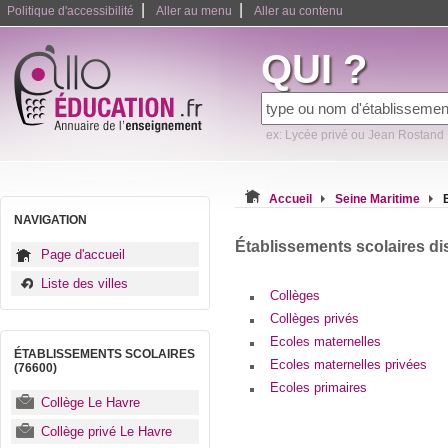
|
|
Politique d'accessibilité
Aller au menu
Aller au contenu
QUI ?
ex: Lycée privé ou Jean Rostand
Accueil
Seine Maritime
NAVIGATION
Établissements scolaires di
Page d'accueil
Liste des villes
Collèges
Collèges privés
Ecoles maternelles
ÉTABLISSEMENTS SCOLAIRES
Ecoles maternelles privées
(76600)
Ecoles primaires
Collège Le Havre
Collège privé Le Havre