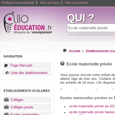
|
|
Politique d'accessibilité
Aller au menu
Aller au contenu
QUI ?
ex: Lycée privé ou Jean Rostand
Accueil
Etablissements sco
NAVIGATION
Ecole maternelle privée
Page d'accueil
Liste des établissements
Vous pouvez inscrire votre enfant da
atteint l'âge de trois ans. Certain
les enfants de 24 mois, s'ils dispose
Comme dans une école maternelle p
ÉTABLISSEMENTS SCOLAIRES
demande d'inscription soit refusée 
Ecoles maternelles privées en
classe maternelle n'est pas obligato
Collèges
peuvent donc ne pas accepter la dem
disponibles est atteinte. Pour éviter 
ecole maternelle privée ain (01
Collèges privés
de faire l'inscription plusieurs mois 
ecole maternelle privée hautes
juin au plus tard.
Ecoles maternelles