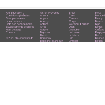
Allo-Education ?
Aix-en-Provence
Brest
Metz
Conditions générales
Amiens
Caen
Montpell
Sites partenaires
Angers
Cannes
Nancy
Liens partenaires
Annecy
Cergy
Nantes
Liste des départements
Antibes
Clermont-Ferrand
Nice
Etablissements scolaires
Arras
Dijon
Nîmes
Haut de page
Avignon
Grenoble
Orléans
Contact
Bayonne
Le Havre
Perpign
Biarritz
Le Mans
Reims
© 2026 allo-education.fr
Bordeaux
Lille
Rennes
Boulogne-billancourt
Limoges
Rouen