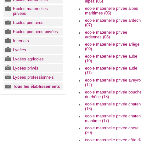
alpes (05)
Il est également du devoir des parent
ecole maternelle privée alpes
Ecoles maternelles
rejet de celui-ci. A cet effet, l'enfa
maritimes (06)
privées
famille, d'un extrait d'acte de na
ecole maternelle privée ardèc
justification de résidence, sans oubli
Ecoles primaires
(07)
pour lesquelles les parents veulent 
privée.
Ecoles primaires privées
ecole maternelle privée
ardennes (08)
Internats
ecole maternelle privée ariège
(09)
Lycées
ecole maternelle privée aube
Lycées agricoles
(10)
Lycées privés
ecole maternelle privée aude
(11)
Lycées professionnels
ecole maternelle privée aveyr
(12)
Tous les établissements
ecole maternelle privée bouch
du rhône (13)
ecole maternelle privée charen
(16)
ecole maternelle privée charen
maritime (17)
ecole maternelle privée corse
(20)
ecole maternelle privée côte d'