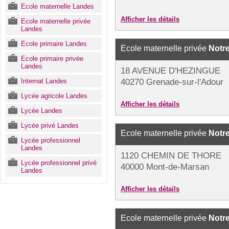
Ecole maternelle Landes
Afficher les détails
Ecole maternelle privée
Landes
Ecole primaire Landes
Ecole maternelle privée
Notr
Ecole primaire privée
Landes
18 AVENUE D'HEZINGUE
Internat Landes
40270 Grenade-sur-l'Adour
Lycée agricole Landes
Afficher les détails
Lycée Landes
Lycée privé Landes
Ecole maternelle privée
Notr
Lycée professionnel
Landes
1120 CHEMIN DE THORE
Lycée professionnel privé
40000 Mont-de-Marsan
Landes
Afficher les détails
Ecole maternelle privée
Notr