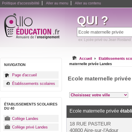
|
|
Politique d'accessibilité
Aller au menu
Aller au contenu
QUI ?
ex: Lycée privé ou Jean Rostand
Accueil
Etablissements sco
maternelle privée Landes
NAVIGATION
Page d'accueil
Ecole maternelle privé
Établissements scolaires
ÉTABLISSEMENTS SCOLAIRES
DU 40
Ecole maternelle privée
établ
Collège Landes
18 RUE PASTEUR
Collège privé Landes
40800 Aire-sur-l'Adour