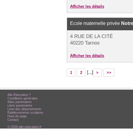
Afficher les détails
Ecole maternelle privée
Notr
4 RUE DE LA CITÉ
40220 Tarnos
Afficher les détails
[...]
1
2
>
>>
Allo-Education ?
Conditions générales
Sites partenaires
Liens partenaires
Liste des départements
Etablissements scolaires
Haut de page
Contact
© 2026 allo-education.fr