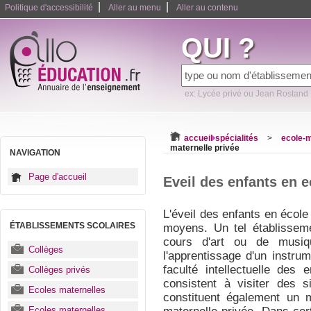
|
|
Politique d'accessibilité
Aller au menu
Aller au contenu
QUI ?
ex: Lycée privé ou Jean Rostand
accueil
spécialités
>
ecole-m
maternelle privée
NAVIGATION
Page d'accueil
Eveil des enfants en e
L'éveil des enfants en école
ÉTABLISSEMENTS SCOLAIRES
moyens. Un tel établissem
cours d'art ou de musiq
Collèges
l'apprentissage d'un instru
faculté intellectuelle des 
Collèges privés
consistent à visiter des s
Ecoles maternelles
constituent également un 
Ecoles maternelles