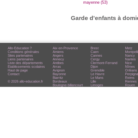
mayenne (53)
Garde d'enfants à domic
Allo-Education ?
Aix-en-Provence
Brest
Metz
Conditions générales
Amiens
Caen
Montpell
Sites partenaires
Angers
Cannes
Nancy
Liens partenaires
Annecy
Cergy
Nantes
Liste des départements
Antibes
Clermont-Ferrand
Nice
Etablissements scolaires
Arras
Dijon
Nîmes
Haut de page
Avignon
Grenoble
Orléans
Contact
Bayonne
Le Havre
Perpign
Biarritz
Le Mans
Reims
© 2026 allo-education.fr
Bordeaux
Lille
Rennes
Boulogne-billancourt
Limoges
Rouen