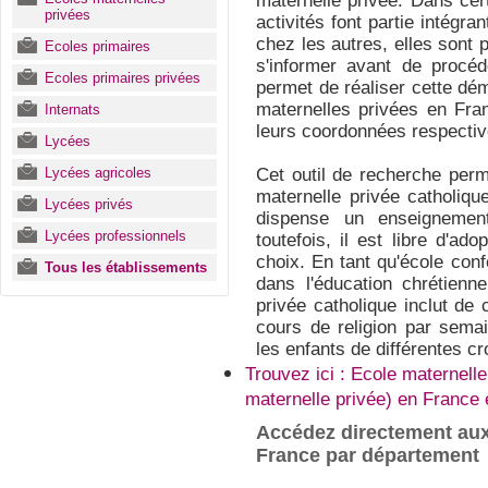
maternelle privée. Dans cer
privées
activités font partie intégr
chez les autres, elles sont 
Ecoles primaires
s'informer avant de procéde
Ecoles primaires privées
permet de réaliser cette dé
maternelles privées en Fr
Internats
leurs coordonnées respectives
Lycées
Lycées agricoles
Cet outil de recherche per
maternelle privée catholiqu
Lycées privés
dispense un enseignement
Lycées professionnels
toutefois, il est libre d'a
choix. En tant qu'école conf
Tous les établissements
dans l'éducation chrétienn
privée catholique inclut de
cours de religion par semai
les enfants de différentes cr
Trouvez ici : Ecole maternelle
maternelle privée) en France
Accédez directement aux
France par département