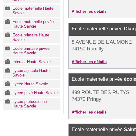
Ecole maternelle Haute
Afficher les détails
Savoie
Ecole maternelle privée
Haute Savoie
Ecole maternelle privée
Clair
Ecole primaire Haute
Savoie
8 AVENUE DE L'AUMONE
74150 Rumilly
Ecole primaire privée
Haute Savoie
Internat Haute Savoie
Afficher les détails
Lycée agricole Haute
Savoie
Ecole maternelle privée
école
Lycée Haute Savoie
499 ROUTE DES RUTYS
Lycée privé Haute Savoie
74370 Pringy
Lycée professionnel
Haute Savoie
Afficher les détails
Ecole maternelle privée
Sain