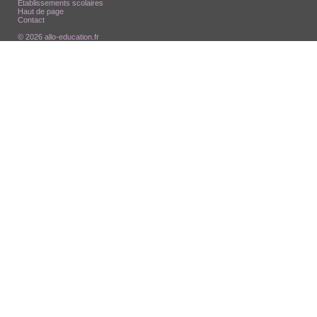
Etablissements scolaires
Haut de page
Contact
© 2026 allo-education.fr