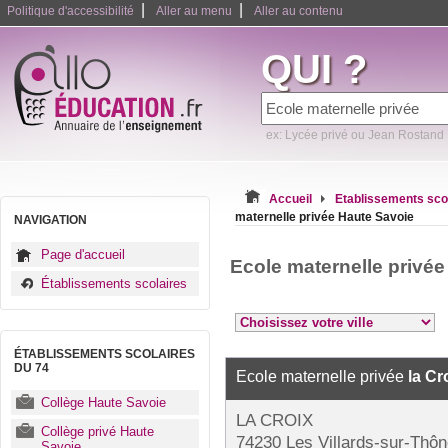
|
|
Politique d'accessibilité
Aller au menu
Aller au contenu
QUI ?
ex: Lycée privé ou Jean Rostand
Accueil
Etablissements sco
maternelle privée Haute Savoie
NAVIGATION
Page d'accueil
Ecole maternelle privé
Établissements scolaires
ÉTABLISSEMENTS SCOLAIRES
DU 74
Ecole maternelle privée
la Cr
Collège Haute Savoie
LA CROIX
Collège privé Haute
74230 Les Villards-sur-Thô
Savoie