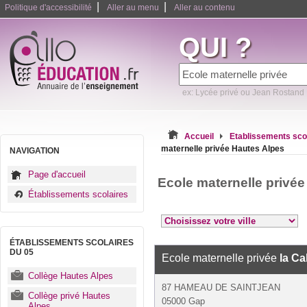
|
|
Politique d'accessibilité
Aller au menu
Aller au contenu
QUI ?
ex: Lycée privé ou Jean Rostand
Accueil
Etablissements sco
maternelle privée Hautes Alpes
NAVIGATION
Page d'accueil
Ecole maternelle privé
Établissements scolaires
ÉTABLISSEMENTS SCOLAIRES
DU 05
Ecole maternelle privée
la Ca
Collège Hautes Alpes
87 HAMEAU DE SAINTJEAN
Collège privé Hautes
05000 Gap
Alpes