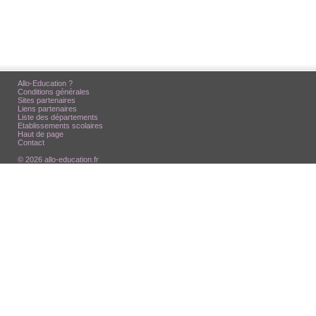
Allo-Education ?
Conditions générales
Sites partenaires
Liens partenaires
Liste des départements
Etablissements scolaires
Haut de page
Contact
© 2026 allo-education.fr