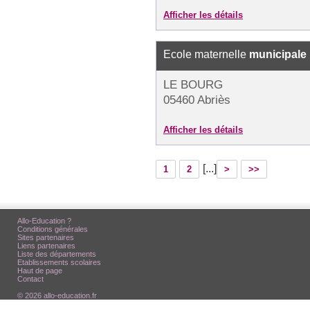
Afficher les détails
Ecole maternelle
municipale
LE BOURG
05460 Abriès
Afficher les détails
[...]
1
2
>
>>
Allo-Education ?
Conditions générales
Sites partenaires
Liens partenaires
Liste des départements
Etablissements scolaires
Haut de page
Contact
© 2026 allo-education.fr