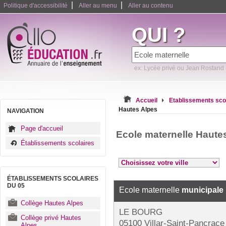
|
|
Politique d'accessibilité
Aller au menu
Aller au contenu
QUI ?
ex: Lycée privé ou Jean Rostand
Accueil
Etablissements sco
Hautes Alpes
NAVIGATION
Page d'accueil
Ecole maternelle Haute
Établissements scolaires
ÉTABLISSEMENTS SCOLAIRES
DU 05
Ecole maternelle
municipale
Collège Hautes Alpes
LE BOURG
Collège privé Hautes
05100 Villar-Saint-Pancrace
Alpes