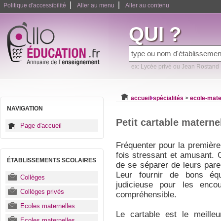
|
|
Politique d'accessibilité
Aller au menu
Aller au contenu
QUI ?
ex: Lycée privé ou Jean Rostand
accueil
spécialités
>
ecole-mate
NAVIGATION
Petit cartable materne
Page d'accueil
Fréquenter pour la première 
fois stressant et amusant. C
ÉTABLISSEMENTS SCOLAIRES
de se séparer de leurs pare
Leur fournir de bons éq
Collèges
judicieuse pour les enco
Collèges privés
compréhensible.
Ecoles maternelles
Le cartable est le meilleu
Ecoles maternelles