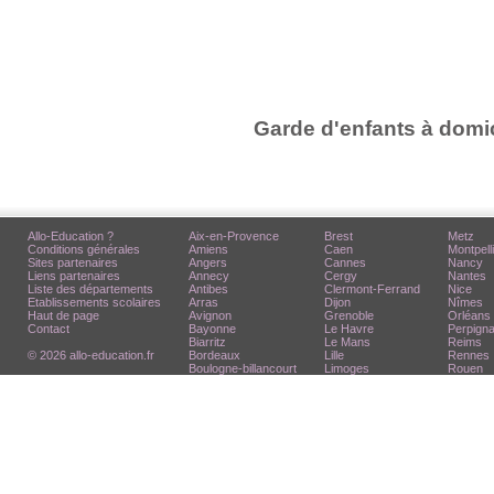
Garde d'enfants à domic
Allo-Education ?
Aix-en-Provence
Brest
Metz
Conditions générales
Amiens
Caen
Montpell
Sites partenaires
Angers
Cannes
Nancy
Liens partenaires
Annecy
Cergy
Nantes
Liste des départements
Antibes
Clermont-Ferrand
Nice
Etablissements scolaires
Arras
Dijon
Nîmes
Haut de page
Avignon
Grenoble
Orléans
Contact
Bayonne
Le Havre
Perpign
Biarritz
Le Mans
Reims
© 2026 allo-education.fr
Bordeaux
Lille
Rennes
Boulogne-billancourt
Limoges
Rouen