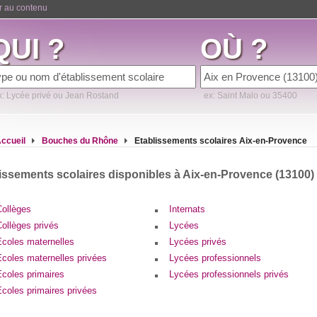
er au contenu
QUI ?
OÙ ?
x: Lycée privé ou Jean Rostand
ex: Saint Malo ou 35400
ccueil
Bouches du Rhône
Etablissements scolaires Aix-en-Provence
issements scolaires disponibles à Aix-en-Provence (13100)
Collèges
Internats
ollèges privés
Lycées
Ecoles maternelles
Lycées privés
Ecoles maternelles privées
Lycées professionnels
Ecoles primaires
Lycées professionnels privés
coles primaires privées