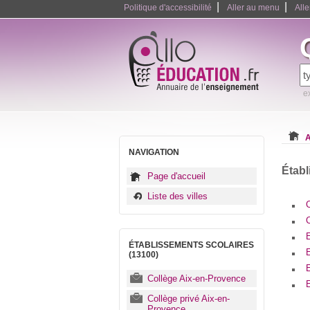
|
|
Politique d'accessibilité
Aller au menu
All
e
A
NAVIGATION
Établ
Page d'accueil
Liste des villes
C
ÉTABLISSEMENTS SCOLAIRES
(13100)
Collège Aix-en-Provence
E
Collège privé Aix-en-
Provence