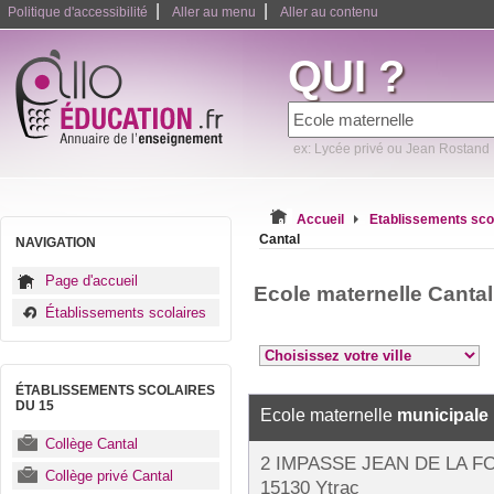
|
|
Politique d'accessibilité
Aller au menu
Aller au contenu
QUI ?
ex: Lycée privé ou Jean Rostand
Accueil
Etablissements sco
Cantal
NAVIGATION
Page d'accueil
Ecole maternelle Cantal
Établissements scolaires
ÉTABLISSEMENTS SCOLAIRES
DU 15
Ecole maternelle
municipale
Collège Cantal
2 IMPASSE JEAN DE LA F
Collège privé Cantal
15130 Ytrac