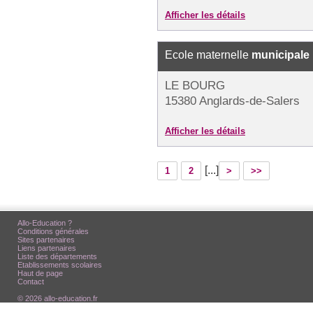
Afficher les détails
Ecole maternelle
municipale
LE BOURG
15380 Anglards-de-Salers
Afficher les détails
[...]
1
2
>
>>
Allo-Education ?
Conditions générales
Sites partenaires
Liens partenaires
Liste des départements
Etablissements scolaires
Haut de page
Contact
© 2026 allo-education.fr