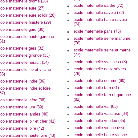
cole maternelle drôme (26)
ecole maternelle sarthe (72)
cole maternelle eure (27)
ecole maternelle savoie (73)
cole maternelle eure et loir (28)
ecole maternelle haute savoie
cole maternelle finistère (29)
(74)
cole maternelle gard (30)
ecole maternelle paris (75)
ecole maternelle haute garonne
ecole maternelle seine maritime
31)
(76)
cole maternelle gers (32)
ecole maternelle seine et marne
(77)
cole maternelle gironde (33)
ecole maternelle yvelines (78)
cole maternelle hérault (34)
ecole maternelle deux sèvres
cole maternelle ille et vilaine
(79)
35)
ecole maternelle somme (80)
cole maternelle indre (36)
ecole maternelle tarn (81)
cole maternelle indre et loire
37)
ecole maternelle tarn et garonne
(82)
cole maternelle isère (38)
ecole maternelle var (83)
cole maternelle jura (39)
ecole maternelle vaucluse (84)
cole maternelle landes (40)
ecole maternelle vendée (85)
cole maternelle loir et cher (41)
ecole maternelle vienne (86)
cole maternelle loire (42)
ecole maternelle haute vienne
cole maternelle haute loire (43)