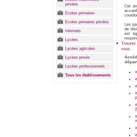
privées
Cet an
accueil
Ecoles primaires
coordo
Ecoles primaires privées
Les par
de rési
Internats
est ég
respon
Lycées
Trouvez 
Lycées agricoles
vous.
Accéd
Lycées privés
dépar
Lycées professionnels
e
Tous les établissements
e
e
e
e
(
e
m
e
e