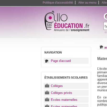
|
|
Politique d'accessibilité
Aller au menu
All
e
a
NAVIGATION
Mater
Page d'accueil
L’écol
primai
famili
ÉTABLISSEMENTS SCOLAIRES
apprent
diverse
Collèges
un prem
munissa
Collèges privés
En ce 
Ecoles maternelles
nombreu
publiqu
Ecoles maternelles