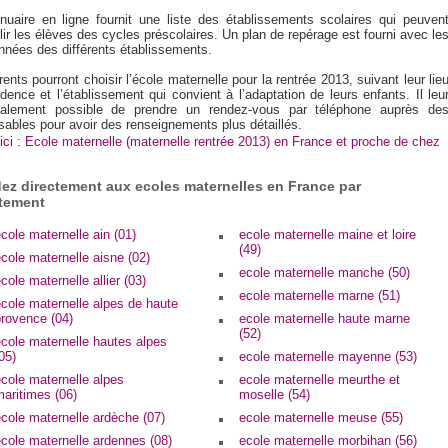
nuaire en ligne fournit une liste des établissements scolaires qui peuven
lir les élèves des cycles préscolaires. Un plan de repérage est fourni avec le
nnées des différents établissements.
ents pourront choisir l’école maternelle pour la rentrée 2013, suivant leur lie
dence et l’établissement qui convient à l’adaptation de leurs enfants. Il leu
alement possible de prendre un rendez-vous par téléphone auprès de
sables pour avoir des renseignements plus détaillés.
ici : Ecole maternelle (maternelle rentrée 2013) en France et proche de chez
ez directement aux ecoles maternelles en France par
tement
cole maternelle ain (01)
ecole maternelle maine et loire
(49)
cole maternelle aisne (02)
ecole maternelle manche (50)
cole maternelle allier (03)
ecole maternelle marne (51)
cole maternelle alpes de haute
provence (04)
ecole maternelle haute marne
(52)
cole maternelle hautes alpes
05)
ecole maternelle mayenne (53)
cole maternelle alpes
ecole maternelle meurthe et
aritimes (06)
moselle (54)
cole maternelle ardèche (07)
ecole maternelle meuse (55)
cole maternelle ardennes (08)
ecole maternelle morbihan (56)