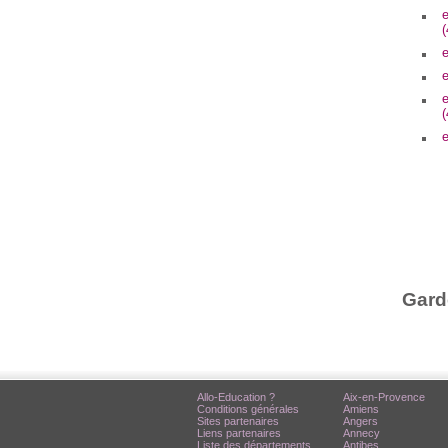
e
(
e
e
e
(
e
Gard
Allo-Education ?
Aix-en-Provence
Conditions générales
Amiens
Sites partenaires
Angers
Liens partenaires
Annecy
Liste des départements
Antibes