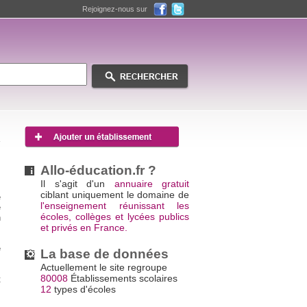
Rejoignez-nous sur
Allo-éducation.fr ?
Il s'agit d'un
annuaire gratuit
ciblant uniquement le domaine de
e
l'enseignement réunissant les
e
écoles, collèges et lycées publics
n
et privés en France.
s
s
e
La base de données
Actuellement le site regroupe
80008
Établissements scolaires
t
12
types d'écoles
s