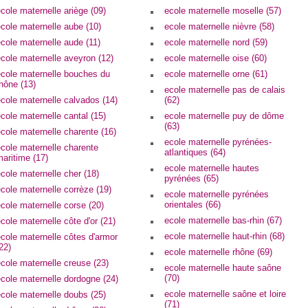
cole maternelle ariège (09)
ecole maternelle moselle (57)
cole maternelle aube (10)
ecole maternelle nièvre (58)
cole maternelle aude (11)
ecole maternelle nord (59)
cole maternelle aveyron (12)
ecole maternelle oise (60)
ecole maternelle bouches du
ecole maternelle orne (61)
hône (13)
ecole maternelle pas de calais
cole maternelle calvados (14)
(62)
cole maternelle cantal (15)
ecole maternelle puy de dôme
(63)
cole maternelle charente (16)
ecole maternelle pyrénées-
cole maternelle charente
atlantiques (64)
aritime (17)
ecole maternelle hautes
cole maternelle cher (18)
pyrénées (65)
cole maternelle corrèze (19)
ecole maternelle pyrénées
orientales (66)
cole maternelle corse (20)
ecole maternelle bas-rhin (67)
cole maternelle côte d'or (21)
ecole maternelle haut-rhin (68)
cole maternelle côtes d'armor
22)
ecole maternelle rhône (69)
cole maternelle creuse (23)
ecole maternelle haute saône
(70)
cole maternelle dordogne (24)
ecole maternelle saône et loire
cole maternelle doubs (25)
(71)