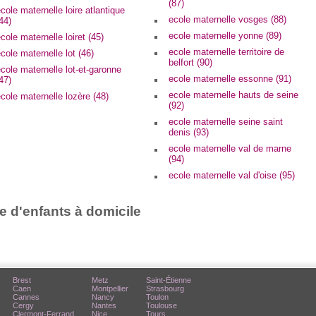
(87)
cole maternelle loire atlantique
ecole maternelle vosges (88)
44)
ecole maternelle yonne (89)
cole maternelle loiret (45)
ecole maternelle territoire de
cole maternelle lot (46)
belfort (90)
cole maternelle lot-et-garonne
ecole maternelle essonne (91)
47)
ecole maternelle hauts de seine
cole maternelle lozère (48)
(92)
ecole maternelle seine saint
denis (93)
ecole maternelle val de marne
(94)
ecole maternelle val d'oise (95)
e d'enfants à domicile
Brest
Metz
Saint-Étienne
Caen
Montpellier
Strasbourg
Cannes
Nancy
Toulon
Cergy
Nantes
Toulouse
Clermont-Ferrand
Nice
Tours