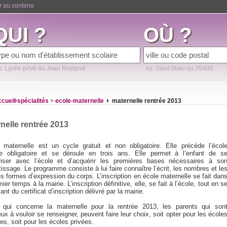
er au contenu
QUI ?
OÙ ?
x: Lycée privé ou Jean Rostand
ex: Saint Malo ou 35400
ccueil
spécialités
>
ecole-maternelle
maternelle rentrée 2013
nelle rentrée 2013
e maternelle est un cycle gratuit et non obligatoire. Elle précède l’écol
re obligatoire et se déroule en trois ans. Elle permet à l’enfant de s
ariser avec l’école et d’acquérir les premières bases nécessaires à so
issage. Le programme consiste à lui faire connaître l’écrit, les nombres et le
s formes d’expression du corps. L’inscription en école maternelle se fait dan
ier temps à la mairie. L’inscription définitive, elle, se fait à l’école, tout en s
nt du certificat d’inscription délivré par la mairie.
qui concerne la maternelle pour la rentrée 2013, les parents qui son
x à vouloir se renseigner, peuvent faire leur choix, soit opter pour les école
es, soit pour les écoles privées.