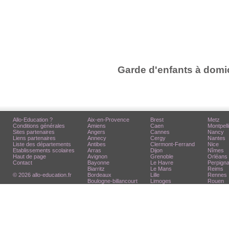
Garde d'enfants à domic
Allo-Education ?
Aix-en-Provence
Brest
Metz
Conditions générales
Amiens
Caen
Montpell
Sites partenaires
Angers
Cannes
Nancy
Liens partenaires
Annecy
Cergy
Nantes
Liste des départements
Antibes
Clermont-Ferrand
Nice
Etablissements scolaires
Arras
Dijon
Nîmes
Haut de page
Avignon
Grenoble
Orléans
Contact
Bayonne
Le Havre
Perpign
Biarritz
Le Mans
Reims
© 2026 allo-education.fr
Bordeaux
Lille
Rennes
Boulogne-billancourt
Limoges
Rouen