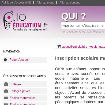
|
|
Politique d'accessibilité
Aller au menu
Aller au contenu
QUI ?
ex: Lycée privé ou Jean Rostand
accueil
spécialités
>
ecole-mate
NAVIGATION
Inscription scolaire m
Page d'accueil
Offrir aux enfants l’opportu
scolaire avec succès est u
ÉTABLISSEMENTS SCOLAIRES
école maternelle. Les 
établissement ainsi que le
Collèges
des activités scolaires bie
Collèges privés
objectif. Avant de procéder à
les parents se renseign
Ecoles maternelles
pédagogiques adoptées par 
Ecoles maternelles