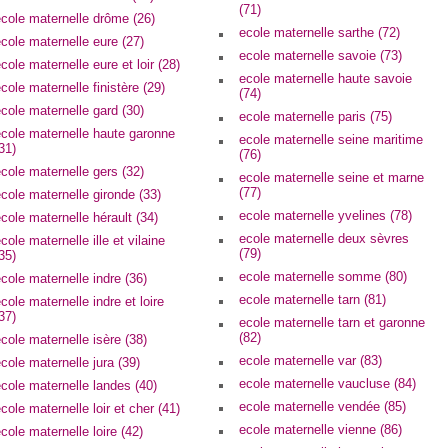
(71)
cole maternelle drôme (26)
ecole maternelle sarthe (72)
cole maternelle eure (27)
ecole maternelle savoie (73)
cole maternelle eure et loir (28)
ecole maternelle haute savoie
cole maternelle finistère (29)
(74)
cole maternelle gard (30)
ecole maternelle paris (75)
ecole maternelle haute garonne
ecole maternelle seine maritime
31)
(76)
cole maternelle gers (32)
ecole maternelle seine et marne
(77)
cole maternelle gironde (33)
ecole maternelle yvelines (78)
cole maternelle hérault (34)
ecole maternelle deux sèvres
cole maternelle ille et vilaine
(79)
35)
ecole maternelle somme (80)
cole maternelle indre (36)
ecole maternelle tarn (81)
cole maternelle indre et loire
37)
ecole maternelle tarn et garonne
(82)
cole maternelle isère (38)
ecole maternelle var (83)
cole maternelle jura (39)
ecole maternelle vaucluse (84)
cole maternelle landes (40)
ecole maternelle vendée (85)
cole maternelle loir et cher (41)
ecole maternelle vienne (86)
cole maternelle loire (42)