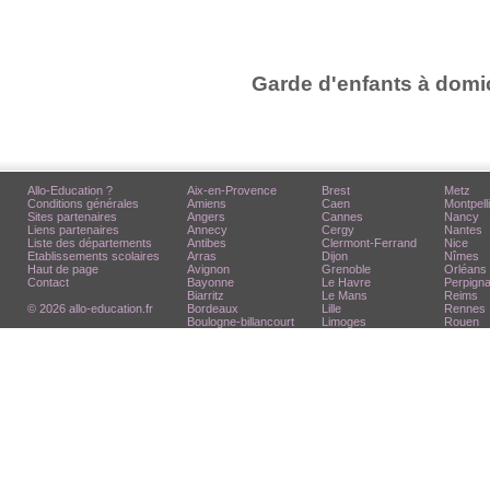
Garde d'enfants à domic
Allo-Education ?
Aix-en-Provence
Brest
Metz
Conditions générales
Amiens
Caen
Montpell
Sites partenaires
Angers
Cannes
Nancy
Liens partenaires
Annecy
Cergy
Nantes
Liste des départements
Antibes
Clermont-Ferrand
Nice
Etablissements scolaires
Arras
Dijon
Nîmes
Haut de page
Avignon
Grenoble
Orléans
Contact
Bayonne
Le Havre
Perpign
Biarritz
Le Mans
Reims
© 2026 allo-education.fr
Bordeaux
Lille
Rennes
Boulogne-billancourt
Limoges
Rouen