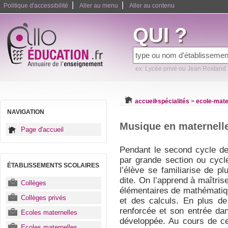
|
|
Politique d'accessibilité
Aller au menu
Aller au contenu
QUI ?
ex: Lycée privé ou Jean Rostand
accueil
spécialités
>
ecole-mate
NAVIGATION
Musique en maternell
Page d'accueil
Pendant le second cycle de 
par grande section ou cycl
ÉTABLISSEMENTS SCOLAIRES
l’élève se familiarise de p
dite. On l’apprend à maîtrise
Collèges
élémentaires de mathématiq
Collèges privés
et des calculs. En plus d
renforcée et son entrée dan
Ecoles maternelles
développée. Au cours de ce 
Ecoles maternelles