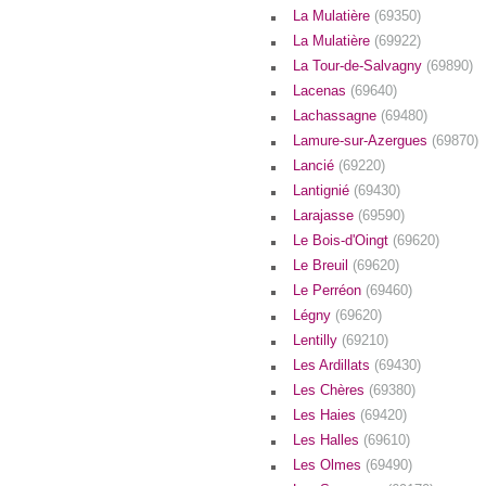
La Mulatière
(69350)
La Mulatière
(69922)
La Tour-de-Salvagny
(69890)
Lacenas
(69640)
Lachassagne
(69480)
Lamure-sur-Azergues
(69870)
Lancié
(69220)
Lantignié
(69430)
Larajasse
(69590)
Le Bois-d'Oingt
(69620)
Le Breuil
(69620)
Le Perréon
(69460)
Légny
(69620)
Lentilly
(69210)
Les Ardillats
(69430)
Les Chères
(69380)
Les Haies
(69420)
Les Halles
(69610)
Les Olmes
(69490)