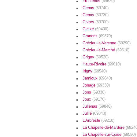
Frontenas
(69620)
Genas
(69740)
Genay
(69730)
Givors
(69700)
Gleizé
(69400)
Grandris
(69870)
Grézieu-la-Varenne
(69290)
Grézieu-le-Marché
(69610)
Grigny
(69520)
Haute-Rivoire
(69610)
Irigny
(69540)
Jarnioux
(69640)
Jonage
(69330)
Jons
(69330)
Joux
(69170)
Juliénas
(69840)
Jullié
(69840)
L'Arbresle
(69210)
La Chapelle-de-Mardore
(69240
La Chapelle-sur-Coise
(69590)