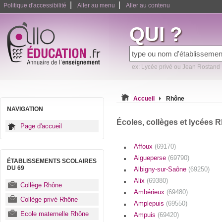
|
|
Politique d'accessibilité
Aller au menu
Aller au contenu
QUI ?
ex: Lycée privé ou Jean Rostand
Accueil
Rhône
NAVIGATION
Écoles, collèges et lycées 
Page d'accueil
Affoux
(69170)
Aigueperse
(69790)
ÉTABLISSEMENTS SCOLAIRES
DU 69
Albigny-sur-Saône
(69250)
Alix
(69380)
Collège Rhône
Ambérieux
(69480)
Collège privé Rhône
Amplepuis
(69550)
Ecole maternelle Rhône
Ampuis
(69420)