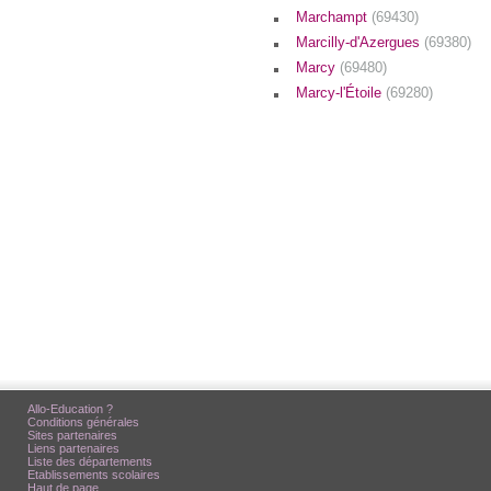
Marchampt
(69430)
Marcilly-d'Azergues
(69380)
Marcy
(69480)
Marcy-l'Étoile
(69280)
Allo-Education ?
Conditions générales
Sites partenaires
Liens partenaires
Liste des départements
Etablissements scolaires
Haut de page