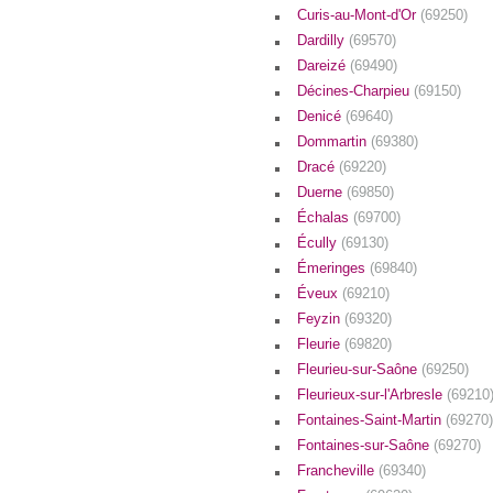
Curis-au-Mont-d'Or
(69250)
Dardilly
(69570)
Dareizé
(69490)
Décines-Charpieu
(69150)
Denicé
(69640)
Dommartin
(69380)
Dracé
(69220)
Duerne
(69850)
Échalas
(69700)
Écully
(69130)
Émeringes
(69840)
Éveux
(69210)
Feyzin
(69320)
Fleurie
(69820)
Fleurieu-sur-Saône
(69250)
Fleurieux-sur-l'Arbresle
(69210
Fontaines-Saint-Martin
(69270)
Fontaines-sur-Saône
(69270)
Francheville
(69340)