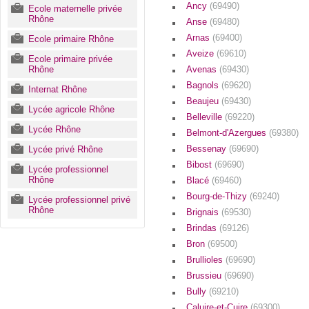
Ancy
(69490)
Ecole maternelle privée
Rhône
Anse
(69480)
Arnas
(69400)
Ecole primaire Rhône
Aveize
(69610)
Ecole primaire privée
Rhône
Avenas
(69430)
Bagnols
(69620)
Internat Rhône
Beaujeu
(69430)
Lycée agricole Rhône
Belleville
(69220)
Lycée Rhône
Belmont-d'Azergues
(69380)
Bessenay
(69690)
Lycée privé Rhône
Bibost
(69690)
Lycée professionnel
Rhône
Blacé
(69460)
Bourg-de-Thizy
(69240)
Lycée professionnel privé
Rhône
Brignais
(69530)
Brindas
(69126)
Bron
(69500)
Brullioles
(69690)
Brussieu
(69690)
Bully
(69210)
Caluire-et-Cuire
(69300)