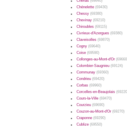
Chénas
(69840)
Chénelette
(69430)
Chessy
(69380)
Chevinay
(69210)
Chiroubles
(69115)
Civrieux-d'Azergues
(69380)
Claveisolles
(69870)
Cogny
(69640)
Coise
(69590)
Collonges-au-Mont-d'Or
(69660
Colombier-Saugnieu
(69124)
Communay
(69360)
Condrieu
(69420)
Corbas
(69960)
Corcelles-en-Beaujolais
(69220
Cours-la-Ville
(69470)
Courzieu
(69690)
Couzon-au-Mont-d'Or
(69270)
Craponne
(69290)
Cublize
(69550)