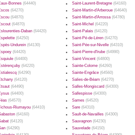
Eaux-Bonnes
(64440)
Saint-Laurent-Bretagne
(64160)
Escos
(64270)
Saint-Martin-d'Arberoue
(64640)
Escou
(64870)
Saint-Martin-d'Arrossa
(64780)
Escout
(64870)
Saint-Michel
(64220)
Eslourenties-Daban
(64420)
Saint-Palais
(64120)
Espelette
(64250)
Saint-Pé-de-Léren
(64270)
Espès-Undurein
(64130)
Saint-Pée-sur-Nivelle
(64310)
Espoey
(64420)
Saint-Pierre-d'Irube
(64990)
Esquiule
(64400)
Saint-Vincent
(64800)
Estérençuby
(64220)
Sainte-Colome
(64260)
Estialescq
(64290)
Sainte-Engrâce
(64560)
Etcharry
(64120)
Salies-de-Béarn
(64270)
Etsaut
(64490)
Salles-Mongiscard
(64300)
Eysus
(64400)
Sallespisse
(64300)
Féas
(64570)
Sames
(64520)
Fichous-Riumayou
(64410)
Sare
(64310)
Gabaston
(64160)
Sault-de-Navailles
(64300)
Gabat
(64120)
Sauvagnon
(64230)
Gan
(64290)
Sauvelade
(64150)
Garindein
(64130)
Sauveterre-de-Béarn
(64390)