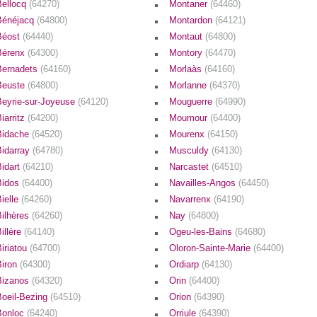
Bellocq
(64270)
Montaner
(64460)
Bénéjacq
(64800)
Montardon
(64121)
Béost
(64440)
Montaut
(64800)
Bérenx
(64300)
Montory
(64470)
Bernadets
(64160)
Morlaàs
(64160)
Beuste
(64800)
Morlanne
(64370)
Beyrie-sur-Joyeuse
(64120)
Mouguerre
(64990)
iarritz
(64200)
Moumour
(64400)
Bidache
(64520)
Mourenx
(64150)
Bidarray
(64780)
Musculdy
(64130)
Bidart
(64210)
Narcastet
(64510)
Bidos
(64400)
Navailles-Angos
(64450)
ielle
(64260)
Navarrenx
(64190)
Bilhères
(64260)
Nay
(64800)
illère
(64140)
Ogeu-les-Bains
(64680)
iriatou
(64700)
Oloron-Sainte-Marie
(64400)
Biron
(64300)
Ordiarp
(64130)
Bizanos
(64320)
Orin
(64400)
Boeil-Bezing
(64510)
Orion
(64390)
Bonloc
(64240)
Orriule
(64390)