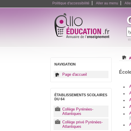
|
|
Politique d'accessibilité
Aller au menu
All
e
A
NAVIGATION
École
Page d'accueil
ÉTABLISSEMENTS SCOLAIRES
DU 64
Collège Pyrénées-
Atlantiques
Collège privé Pyrénées-
Atlantiques