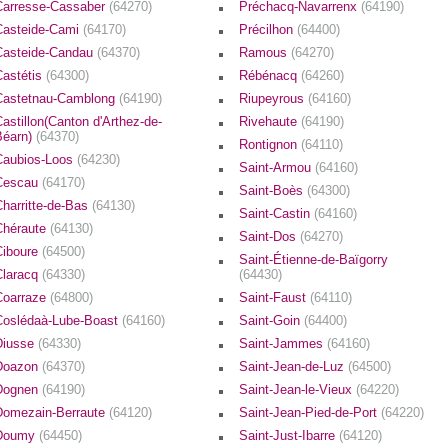
Carresse-Cassaber
(64270)
Préchacq-Navarrenx
(64190)
Casteide-Cami
(64170)
Précilhon
(64400)
Casteide-Candau
(64370)
Ramous
(64270)
Castétis
(64300)
Rébénacq
(64260)
Castetnau-Camblong
(64190)
Riupeyrous
(64160)
astillon(Canton d'Arthez-de-
Rivehaute
(64190)
Béarn)
(64370)
Rontignon
(64110)
Caubios-Loos
(64230)
Saint-Armou
(64160)
Cescau
(64170)
Saint-Boès
(64300)
Charritte-de-Bas
(64130)
Saint-Castin
(64160)
Chéraute
(64130)
Saint-Dos
(64270)
Ciboure
(64500)
Saint-Étienne-de-Baïgorry
Claracq
(64330)
(64430)
Coarraze
(64800)
Saint-Faust
(64110)
Coslédaà-Lube-Boast
(64160)
Saint-Goin
(64400)
Diusse
(64330)
Saint-Jammes
(64160)
Doazon
(64370)
Saint-Jean-de-Luz
(64500)
Dognen
(64190)
Saint-Jean-le-Vieux
(64220)
Domezain-Berraute
(64120)
Saint-Jean-Pied-de-Port
(64220)
Doumy
(64450)
Saint-Just-Ibarre
(64120)