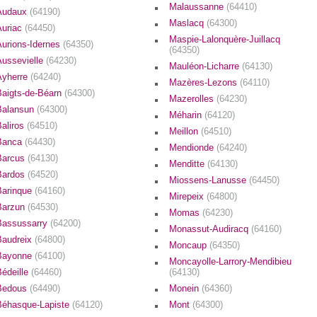
Malaussanne
(64410)
Audaux
(64190)
Maslacq
(64300)
Auriac
(64450)
Maspie-Lalonquère-Juillacq
Aurions-Idernes
(64350)
(64350)
Aussevielle
(64230)
Mauléon-Licharre
(64130)
Ayherre
(64240)
Mazères-Lezons
(64110)
Baigts-de-Béarn
(64300)
Mazerolles
(64230)
Balansun
(64300)
Méharin
(64120)
Baliros
(64510)
Meillon
(64510)
Banca
(64430)
Mendionde
(64240)
Barcus
(64130)
Menditte
(64130)
Bardos
(64520)
Miossens-Lanusse
(64450)
Barinque
(64160)
Mirepeix
(64800)
Barzun
(64530)
Momas
(64230)
Bassussarry
(64200)
Monassut-Audiracq
(64160)
Baudreix
(64800)
Moncaup
(64350)
Bayonne
(64100)
Moncayolle-Larrory-Mendibieu
Bédeille
(64460)
(64130)
Bedous
(64490)
Monein
(64360)
Béhasque-Lapiste
(64120)
Mont
(64300)