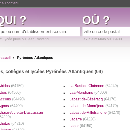
er au contenu
QUI ?
OÙ ?
x: Lycée privé ou Jean Rostand
ex: Saint Malo ou 35400
ccueil
Pyrénées-Atlantiques
s, collèges et lycées Pyrénées-Atlantiques (64)
Abidos
(64150)
La Bastide-Clairence
(64240)
Abos
(64360)
Laà-Mondrans
(64300)
Accous
(64490)
Labastide-Cézéracq
(64170)
Agnos
(64400)
Labastide-Monréjeau
(64170)
Ahaxe-Alciette-Bascassan
Labastide-Villefranche
(64270)
(64220)
Lacarre
(64220)
Ahetze
(64210)
Lagor
(64150)