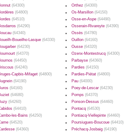
Bonnut
(64300)
Orthez
(64300)
Bordères
(64800)
Os-Marsillon
(64150)
Bordes
(64510)
Osse-en-Aspe
(64490)
Bosdarros
(64290)
Osserain-Rivareyte
(64390)
Boucau
(64340)
Ossès
(64780)
Boueilh-Boueilho-Lasque
(64330)
Ouillon
(64160)
Bougarber
(64230)
Ousse
(64320)
Boumourt
(64370)
Ozenx-Montestrucq
(64300)
Bournos
(64450)
Parbayse
(64360)
Briscous
(64240)
Pardies
(64150)
Bruges-Capbis-Mifaget
(64800)
Pardies-Piétat
(64800)
Bugnein
(64190)
Pau
(64000)
Buros
(64160)
Poey-de-Lescar
(64230)
Buziet
(64680)
Pomps
(64370)
Buzy
(64260)
Ponson-Dessus
(64460)
Cabidos
(64410)
Pontacq
(64530)
Cambo-les-Bains
(64250)
Pontiacq-Viellepinte
(64460)
Came
(64520)
Poursiugues-Boucoue
(64410)
Cardesse
(64360)
Préchacq-Josbaig
(64190)