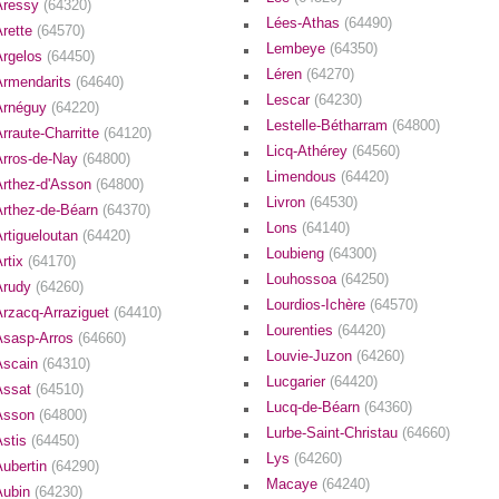
Aressy
(64320)
Lées-Athas
(64490)
Arette
(64570)
Lembeye
(64350)
Argelos
(64450)
Léren
(64270)
Armendarits
(64640)
Lescar
(64230)
Arnéguy
(64220)
Lestelle-Bétharram
(64800)
rraute-Charritte
(64120)
Licq-Athérey
(64560)
Arros-de-Nay
(64800)
Limendous
(64420)
Arthez-d'Asson
(64800)
Livron
(64530)
Arthez-de-Béarn
(64370)
Lons
(64140)
Artigueloutan
(64420)
Loubieng
(64300)
Artix
(64170)
Louhossoa
(64250)
Arudy
(64260)
Lourdios-Ichère
(64570)
Arzacq-Arraziguet
(64410)
Lourenties
(64420)
Asasp-Arros
(64660)
Louvie-Juzon
(64260)
Ascain
(64310)
Lucgarier
(64420)
Assat
(64510)
Lucq-de-Béarn
(64360)
Asson
(64800)
Lurbe-Saint-Christau
(64660)
Astis
(64450)
Lys
(64260)
Aubertin
(64290)
Macaye
(64240)
Aubin
(64230)