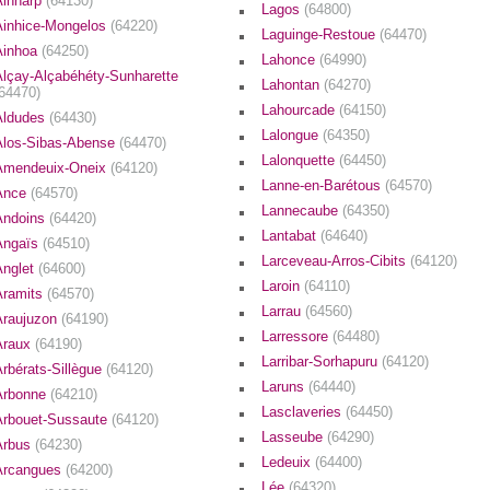
Ainharp
(64130)
Lagos
(64800)
Ainhice-Mongelos
(64220)
Laguinge-Restoue
(64470)
Ainhoa
(64250)
Lahonce
(64990)
Alçay-Alçabéhéty-Sunharette
Lahontan
(64270)
(64470)
Lahourcade
(64150)
Aldudes
(64430)
Lalongue
(64350)
Alos-Sibas-Abense
(64470)
Lalonquette
(64450)
Amendeuix-Oneix
(64120)
Lanne-en-Barétous
(64570)
Ance
(64570)
Lannecaube
(64350)
Andoins
(64420)
Lantabat
(64640)
Angaïs
(64510)
Larceveau-Arros-Cibits
(64120)
Anglet
(64600)
Laroin
(64110)
Aramits
(64570)
Larrau
(64560)
Araujuzon
(64190)
Larressore
(64480)
Araux
(64190)
Larribar-Sorhapuru
(64120)
Arbérats-Sillègue
(64120)
Laruns
(64440)
Arbonne
(64210)
Lasclaveries
(64450)
Arbouet-Sussaute
(64120)
Lasseube
(64290)
Arbus
(64230)
Ledeuix
(64400)
Arcangues
(64200)
Lée
(64320)