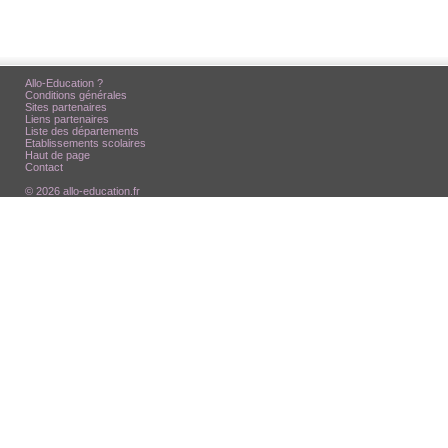
Allo-Education ?
Conditions générales
Sites partenaires
Liens partenaires
Liste des départements
Etablissements scolaires
Haut de page
Contact
© 2026 allo-education.fr