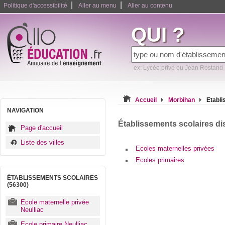
|
|
Politique d'accessibilité
Aller au menu
Aller au contenu
QUI ?
ex: Lycée privé ou Jean Rostand
Accueil
Morbihan
Etabli
NAVIGATION
Établissements scolaires di
Page d'accueil
Liste des villes
Ecoles maternelles privées
Ecoles primaires
ÉTABLISSEMENTS SCOLAIRES
(56300)
Ecole maternelle privée
Neulliac
Ecole primaire Neulliac