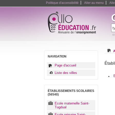
|
|
Politique d'accessibilité
Aller au menu
All
e
A
NAVIGATION
Établ
Page d'accueil
Liste des villes
ÉTABLISSEMENTS SCOLAIRES
(56540)
Ecole maternelle Saint-
Tugdual
Ecole primaire Saint-