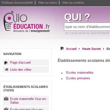
|
|
Politique d'accessibilité
Aller au menu
Aller au contenu
QUI ?
ex: Lycée privé ou Jean Rostand
Accueil
Haute Savoie
Et
NAVIGATION
Établissements scolaires di
Page d'accueil
Liste des villes
Ecoles maternelles
Ecoles primaires
ÉTABLISSEMENTS SCOLAIRES
(74250)
Ecole maternelle Viuz-en-
Sallaz
Ecole primaire Viuz-en-