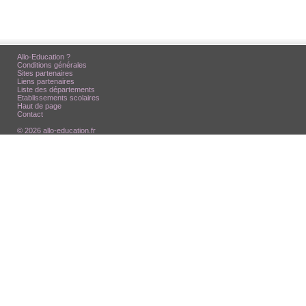
Allo-Education ?
Conditions générales
Sites partenaires
Liens partenaires
Liste des départements
Etablissements scolaires
Haut de page
Contact
© 2026 allo-education.fr