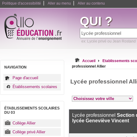
|
|
Politique d'accessibilité
Aller au menu
Aller au contenu
QUI ?
ex: Lycée privé ou Jean Rostand
Accueil
Etablissements sco
professionnel Allier
NAVIGATION
Page d'accueil
Lycée professionnel All
Établissements scolaires
ÉTABLISSEMENTS SCOLAIRES
DU 03
Lycée professionnel
Section 
lycée Geneviève Vincent
Collège Allier
Collège privé Allier