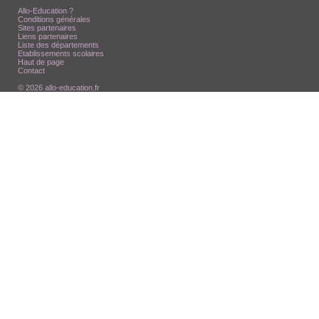
Allo-Education ?
Conditions générales
Sites partenaires
Liens partenaires
Liste des départements
Etablissements scolaires
Haut de page
Contact
© 2026 allo-education.fr