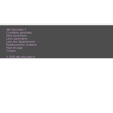
Allo-Education ?
Conditions générales
Sites partenaires
Liens partenaires
Liste des départements
Etablissements scolaires
Haut de page
Contact
© 2026 allo-education.fr