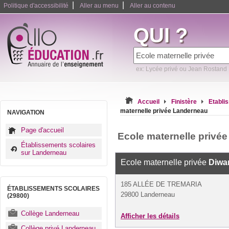
|
|
Politique d'accessibilité
Aller au menu
Aller au contenu
QUI ?
ex: Lycée privé ou Jean Rostand
Accueil
Finistère
Etabli
maternelle privée Landerneau
NAVIGATION
Page d'accueil
Ecole maternelle privé
Établissements scolaires
sur Landerneau
Ecole maternelle privée
Diwa
185 ALLÉE DE TREMARIA
ÉTABLISSEMENTS SCOLAIRES
29800 Landerneau
(29800)
Collège Landerneau
Afficher les détails
Collège privé Landerneau