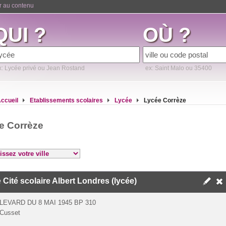
er au contenu
QUI ?
OÙ ?
x: Lycée privé ou Jean Rostand
ex: Saint Malo ou 35400
ccueil
Etablissements scolaires
Lycée
Lycée Corrèze
e Corrèze
e
Cité scolaire Albert Londres (lycée)
LEVARD DU 8 MAI 1945 BP 310
Cusset