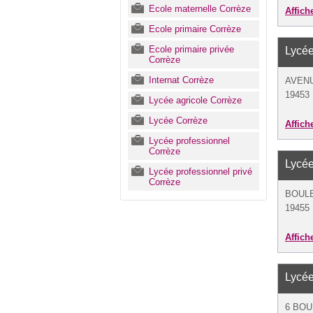
Ecole maternelle Corrèze
Affich
Ecole primaire Corrèze
Ecole primaire privée
Lycé
Corrèze
Internat Corrèze
AVENU
19453 
Lycée agricole Corrèze
Lycée Corrèze
Affich
Lycée professionnel
Corrèze
Lycé
Lycée professionnel privé
Corrèze
BOULE
19455 
Affich
Lycé
6 BOU