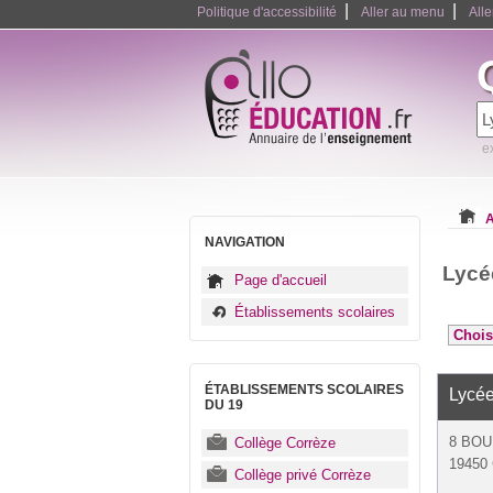
|
|
Politique d'accessibilité
Aller au menu
All
e
A
NAVIGATION
Lycé
Page d'accueil
Établissements scolaires
ÉTABLISSEMENTS SCOLAIRES
Lycé
DU 19
8 BOU
Collège Corrèze
19450 
Collège privé Corrèze