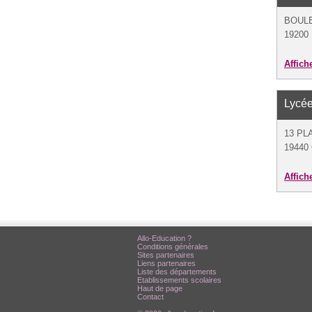
BOULE
19200 
Affich
Lycé
13 PL
19440
Affich
Allo-Education ?
Conditions générales
Sites partenaires
Liens partenaires
Liste des départements
Etablissements scolaires
Haut de page
Contact