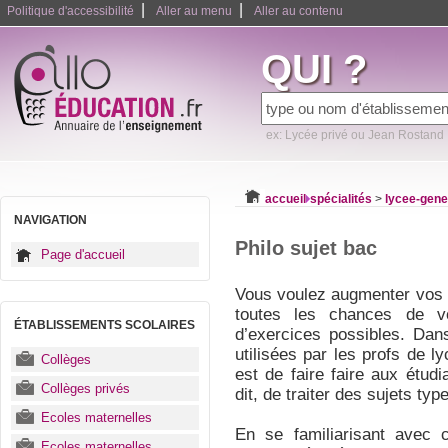
|
|
Politique d'accessibilité
Aller au menu
Aller au contenu
QUI ?
ex: Lycée privé ou Jean Rostand
accueil
spécialités
>
lycee-gene
NAVIGATION
Philo sujet bac
Page d'accueil
Vous voulez augmenter vos 
toutes les chances de v
ÉTABLISSEMENTS SCOLAIRES
d’exercices possibles. Dans
utilisées par les profs de l
Collèges
est de faire faire aux étud
Collèges privés
dit, de traiter des sujets ty
Ecoles maternelles
En se familiarisant avec c
Ecoles maternelles