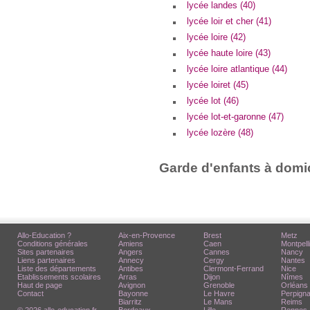
lycée landes (40)
lycée loir et cher (41)
lycée loire (42)
lycée haute loire (43)
lycée loire atlantique (44)
lycée loiret (45)
lycée lot (46)
lycée lot-et-garonne (47)
lycée lozère (48)
Garde d'enfants à domic
Allo-Education ?
Aix-en-Provence
Brest
Metz
Conditions générales
Amiens
Caen
Montpell
Sites partenaires
Angers
Cannes
Nancy
Liens partenaires
Annecy
Cergy
Nantes
Liste des départements
Antibes
Clermont-Ferrand
Nice
Etablissements scolaires
Arras
Dijon
Nîmes
Haut de page
Avignon
Grenoble
Orléans
Contact
Bayonne
Le Havre
Perpign
Biarritz
Le Mans
Reims