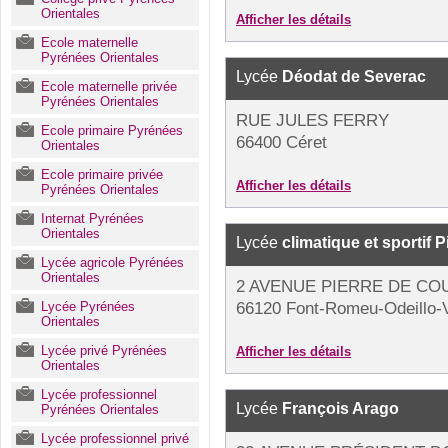
Orientales
Afficher les détails
Ecole maternelle
Pyrénées Orientales
Lycée
Déodat de Severac
Ecole maternelle privée
Pyrénées Orientales
RUE JULES FERRY
Ecole primaire Pyrénées
66400 Céret
Orientales
Ecole primaire privée
Afficher les détails
Pyrénées Orientales
Internat Pyrénées
Orientales
Lycée
climatique et sportif 
Lycée agricole Pyrénées
Orientales
2 AVENUE PIERRE DE CO
Lycée Pyrénées
66120 Font-Romeu-Odeillo-
Orientales
Lycée privé Pyrénées
Afficher les détails
Orientales
Lycée professionnel
Lycée
François Arago
Pyrénées Orientales
Lycée professionnel privé