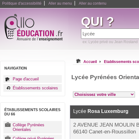
|
|
Politique d'accessibilité
Aller au menu
Aller au contenu
QUI ?
ex: Lycée privé ou Jean Rostand
Accueil
Etablissements sco
NAVIGATION
Lycée Pyrénées Orienta
Page d'accueil
Établissements scolaires
ÉTABLISSEMENTS SCOLAIRES
Lycée
Rosa Luxemburg
DU 66
2 AVENUE JEAN MOULIN B
Collège Pyrénées
Orientales
66140 Canet-en-Roussillon
Collège privé Pyrénées