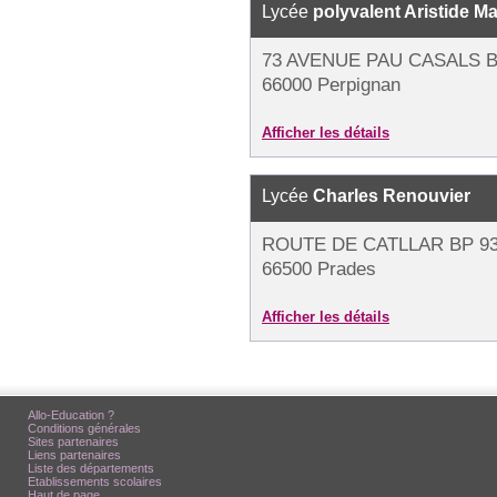
Lycée
polyvalent Aristide Mai
73 AVENUE PAU CASALS B
66000 Perpignan
Afficher les détails
Lycée
Charles Renouvier
ROUTE DE CATLLAR BP 9
66500 Prades
Afficher les détails
Allo-Education ?
Conditions générales
Sites partenaires
Liens partenaires
Liste des départements
Etablissements scolaires
Haut de page