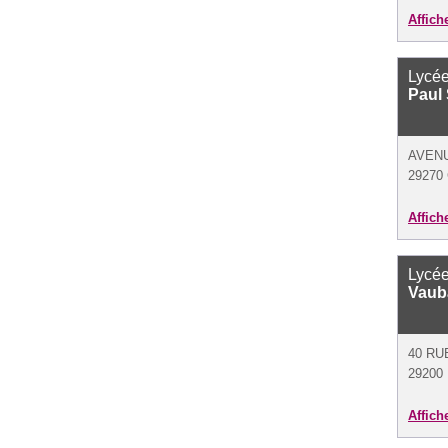
Affich
Lycée
Paul 
AVENU
29270 
Affich
Lycée
Vauba
40 RU
29200 
Affich