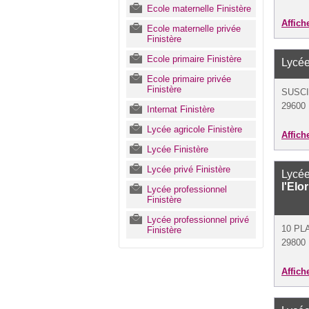
Ecole maternelle Finistère
Affich
Ecole maternelle privée
Finistère
Ecole primaire Finistère
Lycée
Ecole primaire privée
Finistère
SUSCI
29600 
Internat Finistère
Lycée agricole Finistère
Affich
Lycée Finistère
Lycée privé Finistère
Lycée
l'Elo
Lycée professionnel
Finistère
Lycée professionnel privé
10 PL
Finistère
29800 
Affich