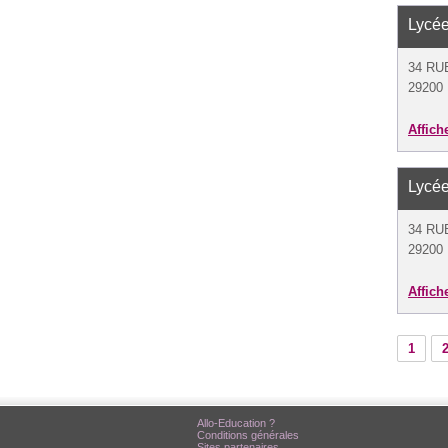
Lycée
34 RU
29200 
Affich
Lycée
34 RU
29200 
Affich
1
Allo-Education ?
Conditions générales
Sites partenaires