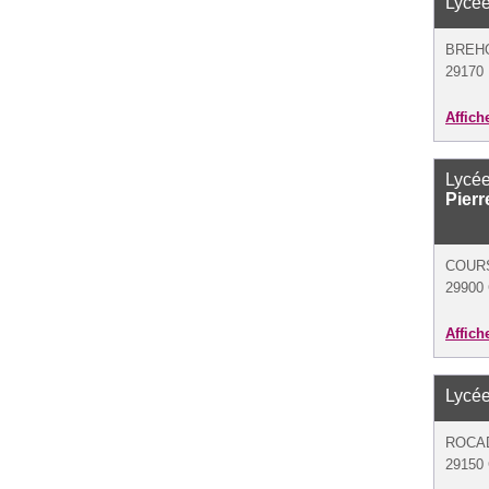
Lycée
BREH
29170 
Affich
Lycée
Pier
COUR
29900
Affich
Lycée
ROCAD
29150 