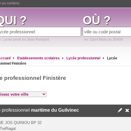
er au contenu
QUI ?
OÙ ?
x: Lycée privé ou Jean Rostand
ex: Saint Malo ou 35400
ccueil
Etablissements scolaires
Lycée professionnel
Lycée
ionnel Finistère
e professionnel Finistère
 professionnel
maritime du Guilvinec
E JOS QUINIOU BP 32
Treffiagat