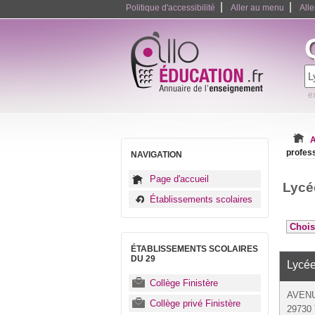
|
|
Politique d'accessibilité
Aller au menu
All
e
A
profess
NAVIGATION
Page d'accueil
Lycé
Établissements scolaires
ÉTABLISSEMENTS SCOLAIRES
DU 29
Lycée
Collège Finistère
AVENU
Collège privé Finistère
29730 