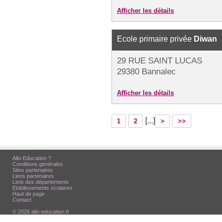
Afficher les détails
Ecole primaire privée
Diwan
29 RUE SAINT LUCAS
29380 Bannalec
Afficher les détails
[...]
1
2
>
>>
Allo-Education ?
Conditions générales
Sites partenaires
Liens partenaires
Liste des départements
Etablissements scolaires
Haut de page
Contact
© 2026 allo-education.fr