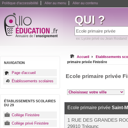
|
|
Politique d'accessibilité
Aller au menu
Aller au contenu
QUI ?
ex: Lycée privé ou Jean Rostand
Accueil
Etablissements sco
primaire privée Finistère
NAVIGATION
Page d'accueil
Ecole primaire privée Fi
Établissements scolaires
ÉTABLISSEMENTS SCOLAIRES
DU 29
Ecole primaire privée
Saint-M
Collège Finistère
1 RUE DES GRANDES RO
Collège privé Finistère
29910 Trégunc