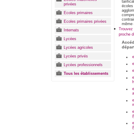
tarific
privées
écoles
agglom
Ecoles primaires
compren
contra
Ecoles primaires privées
même c
Trouvez i
Internats
proche d
Lycées
Accéd
dépar
Lycées agricoles
Lycées privés
e
e
Lycées professionnels
e
Tous les établissements
e
e
a
e
m
e
(
e
(