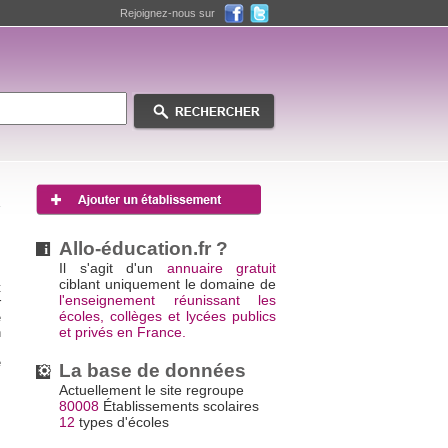
Rejoignez-nous sur
Allo-éducation.fr ?
Il s'agit d'un
annuaire gratuit
ciblant uniquement le domaine de
t
l'enseignement réunissant les
r
écoles, collèges et lycées publics
e
et privés en France.
n
s
e
La base de données
s
Actuellement le site regroupe
80008
Établissements scolaires
12
types d'écoles
,
s