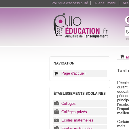
|
|
Politique d'accessibilité
Aller au menu
All
e
a
NAVIGATION
Tarif
Page d'accueil
L’écol
durant
éducat
ÉTABLISSEMENTS SCOLAIRES
périod
princip
Collèges
l’écol
l’impo
Collèges privés
meilleu
Ecoles maternelles
Certai
mais i
Ecoles maternelles