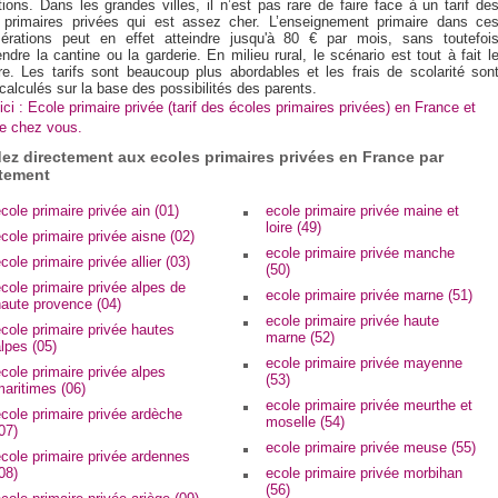
ations. Dans les grandes villes, il n’est pas rare de faire face à un tarif de
 primaires privées qui est assez cher. L’enseignement primaire dans ce
érations peut en effet atteindre jusqu'à 80 € par mois, sans toutefoi
dre la cantine ou la garderie. En milieu rural, le scénario est tout à fait l
ire. Les tarifs sont beaucoup plus abordables et les frais de scolarité son
alculés sur la base des possibilités des parents.
ci : Ecole primaire privée (tarif des écoles primaires privées) en France et
e chez vous.
ez directement aux ecoles primaires privées en France par
tement
cole primaire privée ain (01)
ecole primaire privée maine et
loire (49)
cole primaire privée aisne (02)
ecole primaire privée manche
cole primaire privée allier (03)
(50)
cole primaire privée alpes de
ecole primaire privée marne (51)
haute provence (04)
ecole primaire privée haute
cole primaire privée hautes
marne (52)
lpes (05)
ecole primaire privée mayenne
cole primaire privée alpes
(53)
aritimes (06)
ecole primaire privée meurthe et
cole primaire privée ardèche
moselle (54)
07)
ecole primaire privée meuse (55)
cole primaire privée ardennes
08)
ecole primaire privée morbihan
(56)