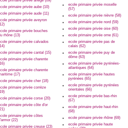
cole primaire privée ariège (09)
ecole primaire privée moselle
cole primaire privée aube (10)
(57)
cole primaire privée aude (11)
ecole primaire privée nièvre (58)
cole primaire privée aveyron
ecole primaire privée nord (59)
12)
ecole primaire privée oise (60)
cole primaire privée bouches
u rhône (13)
ecole primaire privée orne (61)
cole primaire privée calvados
ecole primaire privée pas de
14)
calais (62)
cole primaire privée cantal (15)
ecole primaire privée puy de
dôme (63)
cole primaire privée charente
16)
ecole primaire privée pyrénées-
atlantiques (64)
cole primaire privée charente
aritime (17)
ecole primaire privée hautes
pyrénées (65)
cole primaire privée cher (18)
ecole primaire privée pyrénées
cole primaire privée corrèze
orientales (66)
19)
ecole primaire privée bas-rhin
cole primaire privée corse (20)
(67)
cole primaire privée côte d'or
ecole primaire privée haut-rhin
21)
(68)
cole primaire privée côtes
ecole primaire privée rhône (69)
'armor (22)
ecole primaire privée haute
cole primaire privée creuse (23)