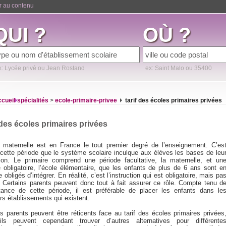
er au contenu
QUI ?
OÙ ?
x: Lycée privé ou Jean Rostand
ex: Saint Malo ou 35400
ccueil
spécialités
>
ecole-primaire-privee
tarif des écoles primaires privées
 des écoles primaires privées
e maternelle est en France le tout premier degré de l’enseignement. C’es
 cette période que le système scolaire inculque aux élèves les bases de leu
ion. Le primaire comprend une période facultative, la maternelle, et un
e obligatoire, l’école élémentaire, que les enfants de plus de 6 ans sont e
e obligés d’intégrer. En réalité, c’est l’instruction qui est obligatoire, mais pa
e. Certains parents peuvent donc tout à fait assurer ce rôle. Compte tenu d
rtance de cette période, il est préférable de placer les enfants dans le
rs établissements qui existent.
ns parents peuvent être réticents face au tarif des écoles primaires privées
ls peuvent cependant trouver d’autres alternatives pour différente