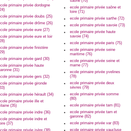
saône (70)
cole primaire privée dordogne
ecole primaire privée saône et
24)
loire (71)
cole primaire privée doubs (25)
ecole primaire privée sarthe (72)
cole primaire privée drôme (26)
ecole primaire privée savoie (73)
cole primaire privée eure (27)
ecole primaire privée haute
savoie (74)
cole primaire privée eure et loir
28)
ecole primaire privée paris (75)
cole primaire privée finistère
ecole primaire privée seine
29)
maritime (76)
cole primaire privée gard (30)
ecole primaire privée seine et
marne (77)
cole primaire privée haute
aronne (31)
ecole primaire privée yvelines
(78)
cole primaire privée gers (32)
ecole primaire privée deux
cole primaire privée gironde
sèvres (79)
33)
ecole primaire privée somme
cole primaire privée hérault (34)
(80)
cole primaire privée ille et
ecole primaire privée tarn (81)
ilaine (35)
ecole primaire privée tarn et
cole primaire privée indre (36)
garonne (82)
cole primaire privée indre et
ecole primaire privée var (83)
oire (37)
ecole primaire privée vaucluse
cole primaire privée isère (38)