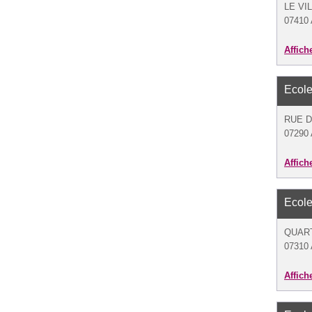
LE VI
07410 
Affich
Ecole
RUE 
07290 
Affich
Ecole
QUART
07310 
Affich