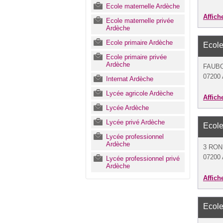
Ecole maternelle Ardèche
Affich
Ecole maternelle privée
Ardèche
Ecole primaire Ardèche
Ecole
Ecole primaire privée
Ardèche
FAUB
07200
Internat Ardèche
Lycée agricole Ardèche
Affich
Lycée Ardèche
Lycée privé Ardèche
Ecole
Lycée professionnel
Ardèche
3 RON
07200
Lycée professionnel privé
Ardèche
Affich
Ecole