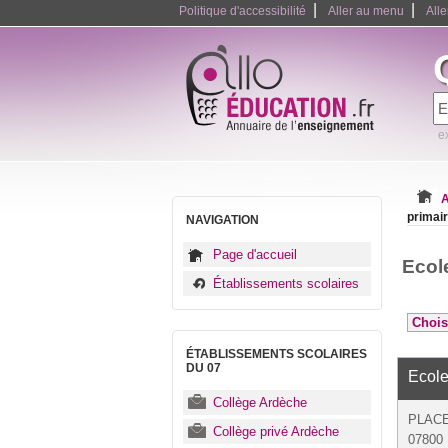
|
|
Politique d'accessibilité
Aller au menu
All
e
A
primai
NAVIGATION
Page d'accueil
Ecol
Établissements scolaires
ÉTABLISSEMENTS SCOLAIRES
DU 07
Ecole
Collège Ardèche
PLACE
Collège privé Ardèche
07800 