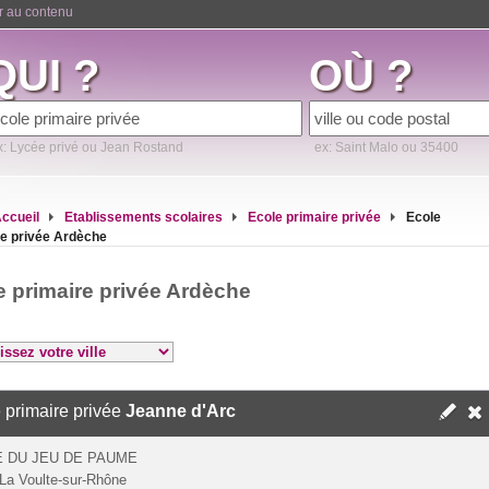
er au contenu
QUI ?
OÙ ?
x: Lycée privé ou Jean Rostand
ex: Saint Malo ou 35400
ccueil
Etablissements scolaires
Ecole primaire privée
Ecole
re privée Ardèche
e primaire privée Ardèche
 primaire privée
Jeanne d'Arc
 DU JEU DE PAUME
La Voulte-sur-Rhône