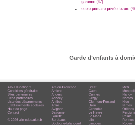
garonne (47)
ecole primaire privée lozère (4
Garde d'enfants à domic
Allo-Education ?
Aix-en-Provence
Brest
Metz
Conditions générales
Amiens
Caen
Montpell
Sites partenaires
Angers
Cannes
Nancy
Liens partenaires
Annecy
Cergy
Nantes
Liste des départements
Antibes
Clermont-Ferrand
Nice
Etablissements scolaires
Arras
Dijon
Nîmes
Haut de page
Avignon
Grenoble
Orléans
Contact
Bayonne
Le Havre
Perpign
Biarritz
Le Mans
Reims
© 2026 allo-education.fr
Bordeaux
Lille
Rennes
Boulogne-billancourt
Limoges
Rouen