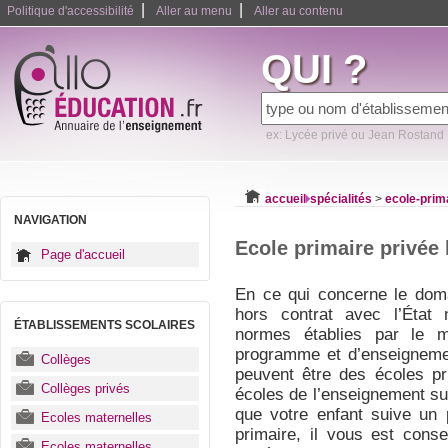
|
|
Politique d'accessibilité
Aller au menu
Aller au contenu
QUI ?
ex: Lycée privé ou Jean Rostand
accueil
spécialités
>
ecole-prim
NAVIGATION
Ecole primaire privée 
Page d'accueil
En ce qui concerne le doma
hors contrat avec l’État 
ÉTABLISSEMENTS SCOLAIRES
normes établies par le m
programme et d’enseignemen
Collèges
peuvent être des écoles pr
Collèges privés
écoles de l’enseignement sup
que votre enfant suive un 
Ecoles maternelles
primaire, il vous est conse
Ecoles maternelles