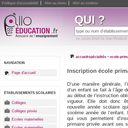
|
|
Politique d'accessibilité
Aller au menu
Aller au contenu
QUI ?
ex: Lycée privé ou Jean Rostand
accueil
spécialités
>
ecole-prim
NAVIGATION
Inscription école prim
Page d'accueil
D’une manière générale, l’
d’un enfant se fait à l’âge
ÉTABLISSEMENTS SCOLAIRES
au début de l’instruction obl
vigueur. Elle doit donc 
Collèges
nouvelle année scolaire qu
Collèges privés
sixième année de l’enfant.
qui vous permettent d’ins
Ecoles maternelles
primaire privée avant ses s
Ecoles maternelles