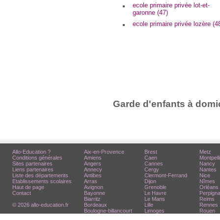
ecole primaire privée lot-et-
garonne (47)
ecole primaire privée lozère (4
Garde d'enfants à domic
Allo-Education ?
Aix-en-Provence
Brest
Metz
Conditions générales
Amiens
Caen
Montpell
Sites partenaires
Angers
Cannes
Nancy
Liens partenaires
Annecy
Cergy
Nantes
Liste des départements
Antibes
Clermont-Ferrand
Nice
Etablissements scolaires
Arras
Dijon
Nîmes
Haut de page
Avignon
Grenoble
Orléans
Contact
Bayonne
Le Havre
Perpign
Biarritz
Le Mans
Reims
© 2026 allo-education.fr
Bordeaux
Lille
Rennes
Boulogne-billancourt
Limoges
Rouen