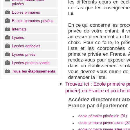
les différents cours en éco
privées
ce cas que les enseignemen
Ecoles primaires
lui.
Ecoles primaires privées
En ce qui concerne les procé
Internats
privée de votre enfant, il 
adresser directement au chef
Lycées
choix. Pour ce faire, le pré
Lycées agricoles
liste et les coordonnées
primaire privée en France. A
Lycées privés
rendez-vous pour exposer vot
Lycées professionnels
dans un établissement scola
vous devrez vous munir de 
Tous les établissements
demander la liste.
Trouvez ici : Ecole primaire p
privée) en France et proche 
Accédez directement aux
France par département
ecole primaire privée ain (01)
ecole primaire privée aisne (02
ecole primaire privée allier (03)